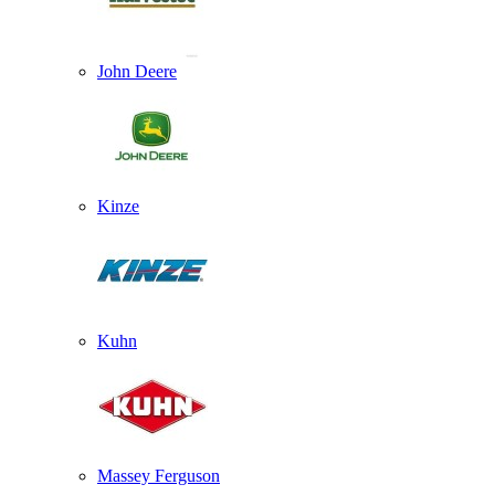
John Deere
Kinze
Kuhn
Massey Ferguson