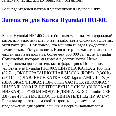
запасных частях, для которых мы поставляем
Весь ряд моделей катков и уплотнителей Hyundai ниже.
Запчасти для Катка Hyundai HR140C
Каток Hyundai HR140C - это большая машина. Это дорожный
каток или уплотнитель почвы и работает в сложных условиях
эксплуатации. Вот почему эта машина иногда нуждается в
техническом обслуживании. Наш интернет-магазин запасных
частей дает вам доступ к более чем 500 000 запчасти Hyundai
Construction, которые мы имеем в доступности. Ниже
представлена дополнительная информация о Почвенном
уплотнителе Hyundai HR140C: ШИРИНА КАТКА 2,100 mm
(82.7 in) ЭКСПЛУАТАЦИОННАЯ МАССА (ROPS) 12,300 kg
(27,115 lbs) ДАВЛЕНИЕ КАТКА 33.81 kg/cm АМПЛИТУДА
(ВЫСОКАЯ/НИЗКАЯ) 1.8/0.6 mm ЧАСТОТА (ВЫСОКАЯ/
НИЗКАЯ) 30/40 HZ ЦЕНТРОБЕЖНАЯ СИЛА (ВЫСОКАЯ/
НИЗКАЯ) 240/140 kN МОДЕЛЬ ДВИГАТЕЛЯ Cummins QSF
3.8 (Tier 4 Final) МОЩНОСТЬ ДВИГАТЕЛЯ 132 HP (97 kW)
Если вы пришлете нам свой запрос, мы сделаем вам
→
предложение для оригинальных и неоригинальных запч