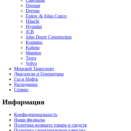
Caterpillar
Doosan
Dressta
Epiroc & Atlas Copco
Hitachi
Hyundai
JCB
John Deere Construction
Komatsu
Kubota
Manitou
Terex
Volvo
Морской Транспорт
Двигатели и Генераторы
Газ и Нефть
Расходники
Сервис
Информация
Конфиденциальность
Наши филиалы
Политика возврата товара и средств
Политика гарантирования качества