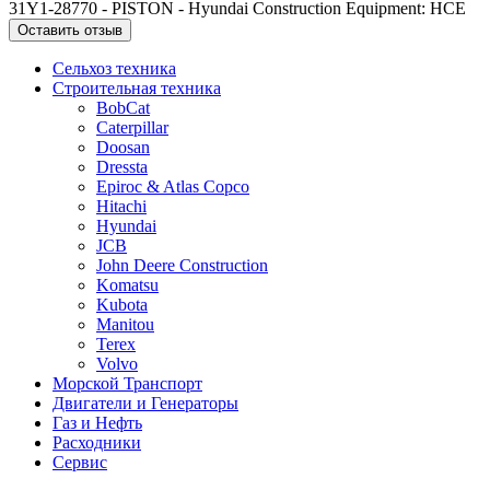
31Y1-28770 - PISTON - Hyundai Construction Equipment: HCE
Оставить отзыв
Сельхоз техника
Строительная техника
BobCat
Caterpillar
Doosan
Dressta
Epiroc & Atlas Copco
Hitachi
Hyundai
JCB
John Deere Construction
Komatsu
Kubota
Manitou
Terex
Volvo
Морской Транспорт
Двигатели и Генераторы
Газ и Нефть
Расходники
Сервис