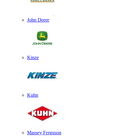
John Deere
Kinze
Kuhn
Massey Ferguson