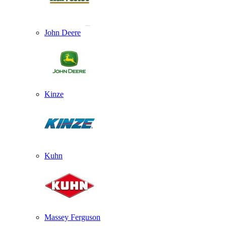
John Deere
Kinze
Kuhn
Massey Ferguson