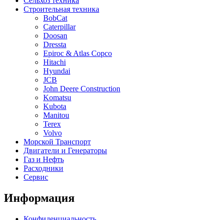
Сельхоз техника
Строительная техника
BobCat
Caterpillar
Doosan
Dressta
Epiroc & Atlas Copco
Hitachi
Hyundai
JCB
John Deere Construction
Komatsu
Kubota
Manitou
Terex
Volvo
Морской Транспорт
Двигатели и Генераторы
Газ и Нефть
Расходники
Сервис
Информация
Конфиденциальность