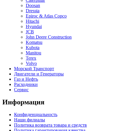
Caterpillar
Doosan
Dressta
Epiroc & Atlas Copco
Hitachi
Hyundai
JCB
John Deere Construction
Komatsu
Kubota
Manitou
Terex
Volvo
Морской Транспорт
Двигатели и Генераторы
Газ и Нефть
Расходники
Сервис
Информация
Конфиденциальность
Наши филиалы
Политика возврата товара и средств
Политика гарантирования качества