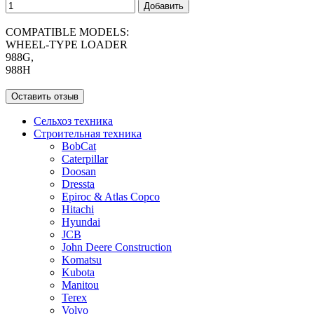
Добавить
COMPATIBLE MODELS:
WHEEL-TYPE LOADER
988G,
988H
Оставить отзыв
Сельхоз техника
Строительная техника
BobCat
Caterpillar
Doosan
Dressta
Epiroc & Atlas Copco
Hitachi
Hyundai
JCB
John Deere Construction
Komatsu
Kubota
Manitou
Terex
Volvo