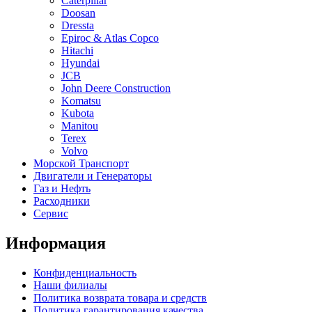
Caterpillar
Doosan
Dressta
Epiroc & Atlas Copco
Hitachi
Hyundai
JCB
John Deere Construction
Komatsu
Kubota
Manitou
Terex
Volvo
Морской Транспорт
Двигатели и Генераторы
Газ и Нефть
Расходники
Сервис
Информация
Конфиденциальность
Наши филиалы
Политика возврата товара и средств
Политика гарантирования качества