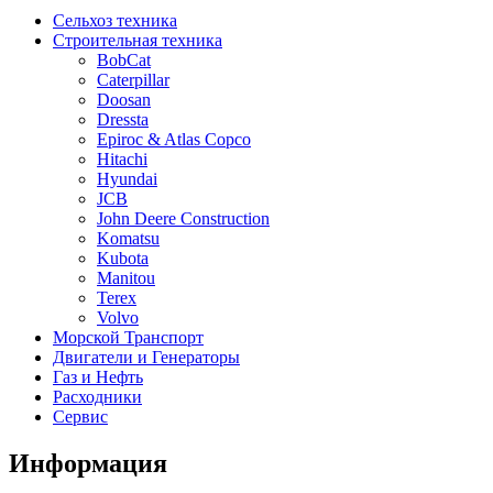
Сельхоз техника
Строительная техника
BobCat
Caterpillar
Doosan
Dressta
Epiroc & Atlas Copco
Hitachi
Hyundai
JCB
John Deere Construction
Komatsu
Kubota
Manitou
Terex
Volvo
Морской Транспорт
Двигатели и Генераторы
Газ и Нефть
Расходники
Сервис
Информация