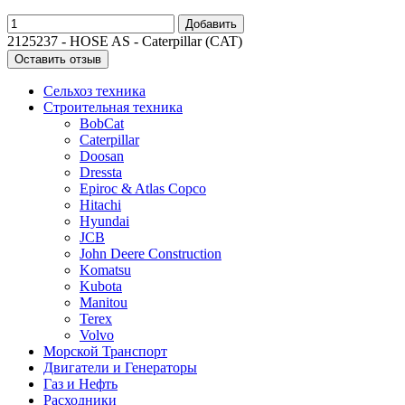
Добавить
2125237 - HOSE AS - Caterpillar (CAT)
Оставить отзыв
Сельхоз техника
Строительная техника
BobCat
Caterpillar
Doosan
Dressta
Epiroc & Atlas Copco
Hitachi
Hyundai
JCB
John Deere Construction
Komatsu
Kubota
Manitou
Terex
Volvo
Морской Транспорт
Двигатели и Генераторы
Газ и Нефть
Расходники