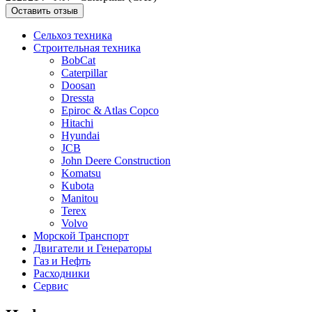
Оставить отзыв
Сельхоз техника
Строительная техника
BobCat
Caterpillar
Doosan
Dressta
Epiroc & Atlas Copco
Hitachi
Hyundai
JCB
John Deere Construction
Komatsu
Kubota
Manitou
Terex
Volvo
Морской Транспорт
Двигатели и Генераторы
Газ и Нефть
Расходники
Сервис