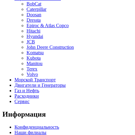
BobCat
Caterpillar
Doosan
Dressta
Epiroc & Atlas Copco
Hitachi
Hyundai
JCB
John Deere Construction
Komatsu
Kubota
Manitou
Terex
Volvo
Морской Транспорт
Двигатели и Генераторы
Газ и Нефть
Расходники
Сервис
Информация
Конфиденциальность
Наши филиалы