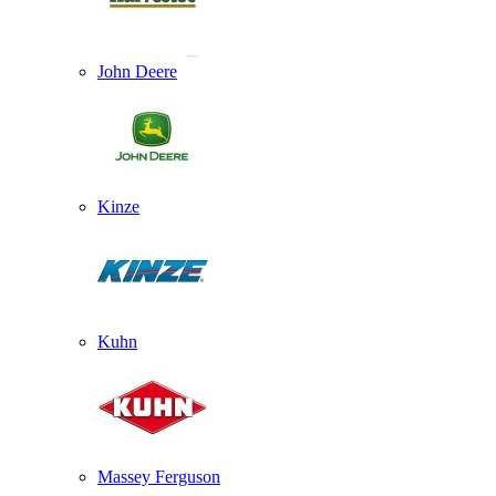
John Deere
Kinze
Kuhn
Massey Ferguson