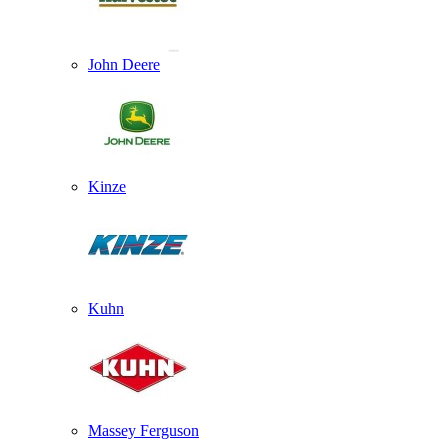
John Deere
Kinze
Kuhn
Massey Ferguson