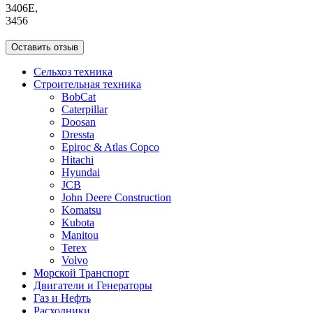
3406E,
3456
Оставить отзыв
Сельхоз техника
Строительная техника
BobCat
Caterpillar
Doosan
Dressta
Epiroc & Atlas Copco
Hitachi
Hyundai
JCB
John Deere Construction
Komatsu
Kubota
Manitou
Terex
Volvo
Морской Транспорт
Двигатели и Генераторы
Газ и Нефть
Расходники