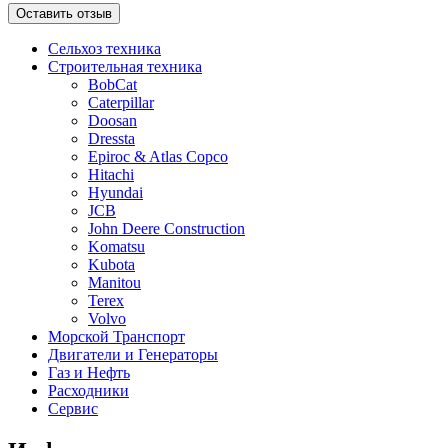
Оставить отзыв
Сельхоз техника
Строительная техника
BobCat
Caterpillar
Doosan
Dressta
Epiroc & Atlas Copco
Hitachi
Hyundai
JCB
John Deere Construction
Komatsu
Kubota
Manitou
Terex
Volvo
Морской Транспорт
Двигатели и Генераторы
Газ и Нефть
Расходники
Сервис