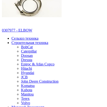
0307977 - ELBOW
Сельхоз техника
Строительная техника
BobCat
Caterpillar
Doosan
Dressta
Epiroc & Atlas Copco
Hitachi
Hyundai
JCB
John Deere Construction
Komatsu
Kubota
Manitou
Terex
Volvo