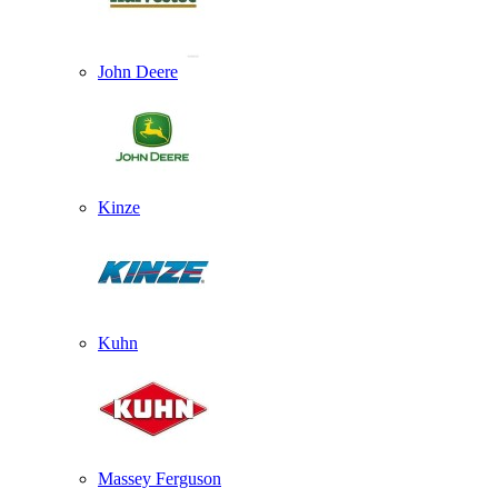
John Deere
Kinze
Kuhn
Massey Ferguson