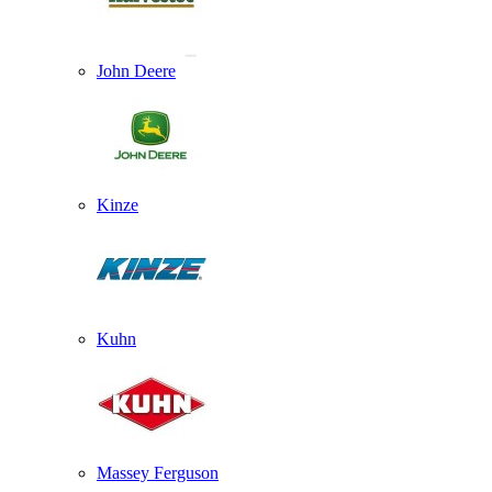
John Deere
Kinze
Kuhn
Massey Ferguson