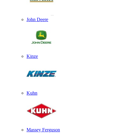
John Deere
Kinze
Kuhn
Massey Ferguson