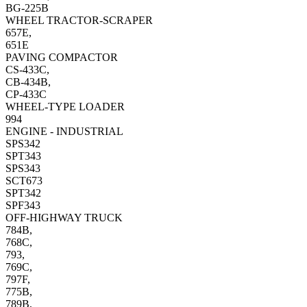
BG-225B
WHEEL TRACTOR-SCRAPER
657E,
651E
PAVING COMPACTOR
CS-433C,
CB-434B,
CP-433C
WHEEL-TYPE LOADER
994
ENGINE - INDUSTRIAL
SPS342
SPT343
SPS343
SCT673
SPT342
SPF343
OFF-HIGHWAY TRUCK
784B,
768C,
793,
769C,
797F,
775B,
789B,