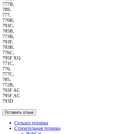
777B,
789,
777,
776B,
793C,
785B,
773B,
793F,
793B,
776C,
795F XQ
771C,
776,
777C,
785,
772B,
793F AC
795F AC
793D
Оставить отзыв
Сельхоз техника
Строительная техника
BobCat