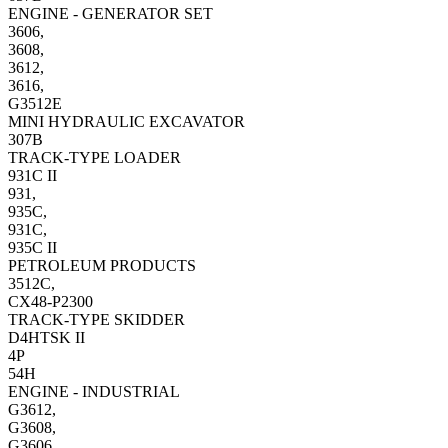
ENGINE - GENERATOR SET
3606,
3608,
3612,
3616,
G3512E
MINI HYDRAULIC EXCAVATOR
307B
TRACK-TYPE LOADER
931C II
931,
935C,
931C,
935C II
PETROLEUM PRODUCTS
3512C,
CX48-P2300
TRACK-TYPE SKIDDER
D4HTSK II
4P
54H
ENGINE - INDUSTRIAL
G3612,
G3608,
G3606,