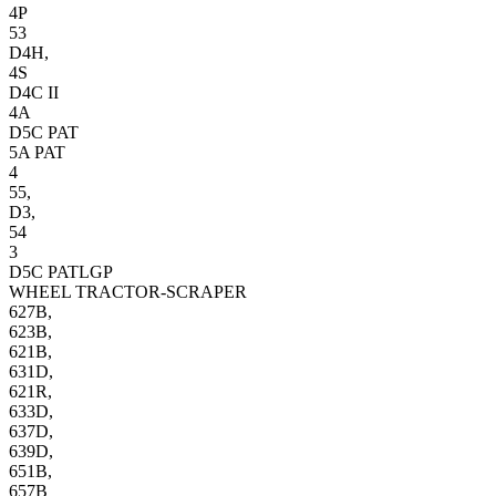
4P
53
D4H,
4S
D4C II
4A
D5C PAT
5A PAT
4
55,
D3,
54
3
D5C PATLGP
WHEEL TRACTOR-SCRAPER
627B,
623B,
621B,
631D,
621R,
633D,
637D,
639D,
651B,
657B