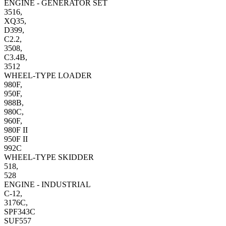
ENGINE - GENERATOR SET
3516,
XQ35,
D399,
C2.2,
3508,
C3.4B,
3512
WHEEL-TYPE LOADER
980F,
950F,
988B,
980C,
960F,
980F II
950F II
992C
WHEEL-TYPE SKIDDER
518,
528
ENGINE - INDUSTRIAL
C-12,
3176C,
SPF343C
SUF557