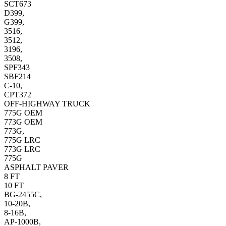
SCT673
D399,
G399,
3516,
3512,
3196,
3508,
SPF343
SBF214
C-10,
CPT372
OFF-HIGHWAY TRUCK
775G OEM
773G OEM
773G,
775G LRC
773G LRC
775G
ASPHALT PAVER
8 FT
10 FT
BG-2455C,
10-20B,
8-16B,
AP-1000B,