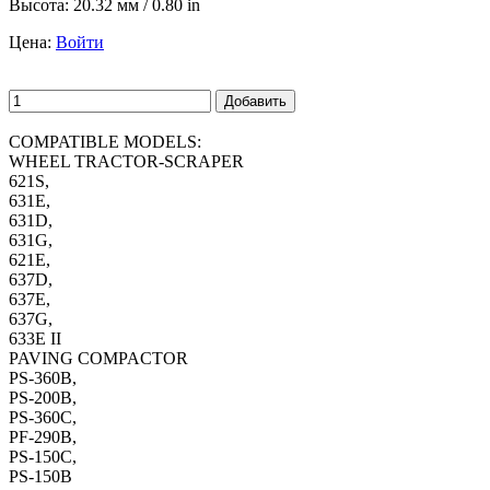
Высота:
20.32 мм / 0.80 in
Цена:
Войти
Добавить
COMPATIBLE MODELS:
WHEEL TRACTOR-SCRAPER
621S,
631E,
631D,
631G,
621E,
637D,
637E,
637G,
633E II
PAVING COMPACTOR
PS-360B,
PS-200B,
PS-360C,
PF-290B,
PS-150C,
PS-150B