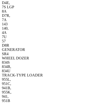
D4E,
7S LGP
8A
D7R,
7A
143
140,
4A
7U
57
D8R
GENERATOR
SR4
WHEEL DOZER
834S
834B,
834U
TRACK-TYPE LOADER
955L,
951C,
941B,
955K,
941,
951B