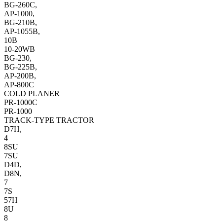
BG-260C,
AP-1000,
BG-210B,
AP-1055B,
10B
10-20WB
BG-230,
BG-225B,
AP-200B,
AP-800C
COLD PLANER
PR-1000C
PR-1000
TRACK-TYPE TRACTOR
D7H,
4
8SU
7SU
D4D,
D8N,
7
7S
57H
8U
8