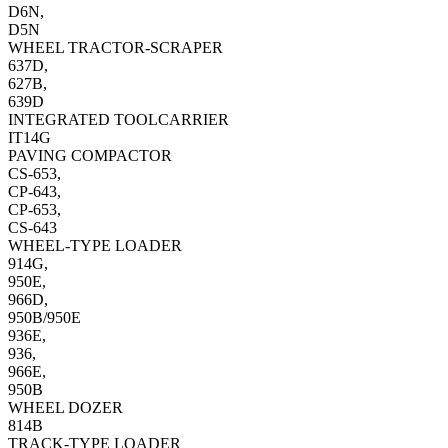
D6N,
D5N
WHEEL TRACTOR-SCRAPER
637D,
627B,
639D
INTEGRATED TOOLCARRIER
IT14G
PAVING COMPACTOR
CS-653,
CP-643,
CP-653,
CS-643
WHEEL-TYPE LOADER
914G,
950E,
966D,
950B/950E
936E,
936,
966E,
950B
WHEEL DOZER
814B
TRACK-TYPE LOADER