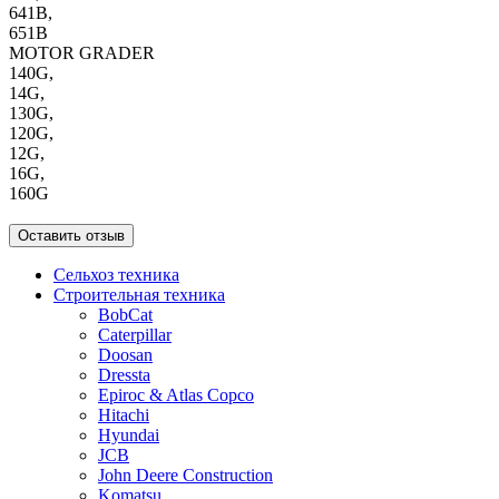
641B,
651B
MOTOR GRADER
140G,
14G,
130G,
120G,
12G,
16G,
160G
Оставить отзыв
Сельхоз техника
Строительная техника
BobCat
Caterpillar
Doosan
Dressta
Epiroc & Atlas Copco
Hitachi
Hyundai
JCB
John Deere Construction
Komatsu