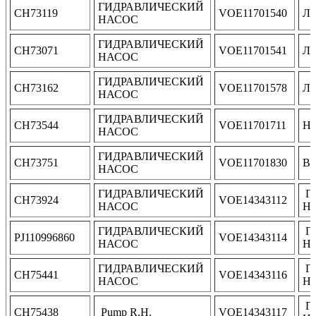
ГИДРАВЛИЧЕСКИЙ
CH73119
VOE11701540
Ло
НАСОС
ГИДРАВЛИЧЕСКИЙ
CH73071
VOE11701541
Ло
НАСОС
ГИДРАВЛИЧЕСКИЙ
CH73162
VOE11701578
Ло
НАСОС
ГИДРАВЛИЧЕСКИЙ
CH73544
VOE11701711
Н
НАСОС
ГИДРАВЛИЧЕСКИЙ
CH73751
VOE11701830
В
НАСОС
ГИДРАВЛИЧЕСКИЙ
Г
CH73924
VOE14343112
НАСОС
Н
ГИДРАВЛИЧЕСКИЙ
Г
PJ110996860
VOE14343114
НАСОС
Н
ГИДРАВЛИЧЕСКИЙ
Г
CH75441
VOE14343116
НАСОС
Н
Г
CH75438
Pump R.H.
VOE14343117