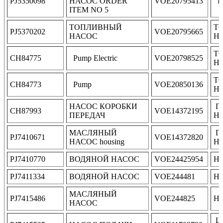
PJ5350098
НАСОС ORDER
VOE20795413
Pu
ITEM NO 5
ТОПЛИВНЫЙ
Т
PJ5370202
VOE20795665
НАСОС
Н
Т
CH84775
Pump Electric
VOE20798525
Н
Т
CH84773
Pump
VOE20850136
Н
НАСОС КОРОБКИ
Г
CH87993
VOE14372195
ПЕРЕДАЧ
Н
МАСЛЯНЫЙ
Г
PJ7410671
VOE14372820
НАСОС housing
Н
PJ7410770
ВОДЯНОЙ НАСОС
VOE24425954
Н
PJ7411334
ВОДЯНОЙ НАСОС
VOE244481
Н
МАСЛЯНЫЙ
PJ7415486
VOE244825
Н
НАСОС
Ше