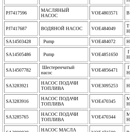
МАСЛЯНЫЙ
PJ7417596
VOE4803571
В
НАСОС
Т
PJ7417687
ВОДЯНОЙ НАСОС
VOE484049
Н
SA14503428
Pump
VOE484072
Н
Г
SA14505486
Pump
VOE4851650
Н
Шестеренчатый
Г
SA14507782
VOE4856471
насос
Н
НАСОС ПОДАЧИ
SA3283921
VOE3095253
Н
ТОПЛИВА
НАСОС ПОДАЧИ
М
SA3283916
VOE470345
ТОПЛИВА
НА
НАСОС ПОДАЧИ
М
SA3285765
VOE470344
ТОПЛИВА
НА
НАСОС МАСЛА