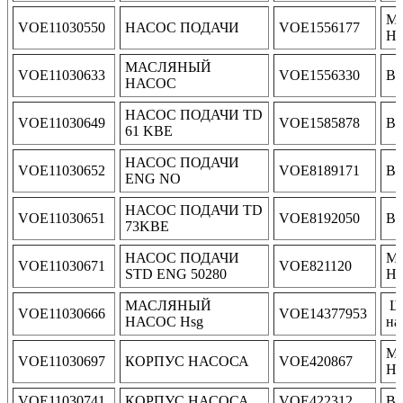
М
VOE11030550
НАСОС ПОДАЧИ
VOE1556177
Н
МАСЛЯНЫЙ
VOE11030633
VOE1556330
В
НАСОС
НАСОС ПОДАЧИ TD
VOE11030649
VOE1585878
В
61 KBE
НАСОС ПОДАЧИ
VOE11030652
VOE8189171
В
ENG NO
НАСОС ПОДАЧИ TD
VOE11030651
VOE8192050
В
73KBE
НАСОС ПОДАЧИ
М
VOE11030671
VOE821120
STD ENG 50280
Н
МАСЛЯНЫЙ
Ше
VOE11030666
VOE14377953
НАСОС Hsg
на
М
VOE11030697
КОРПУС НАСОСА
VOE420867
Н
VOE11030741
КОРПУС НАСОСА
VOE422312
В