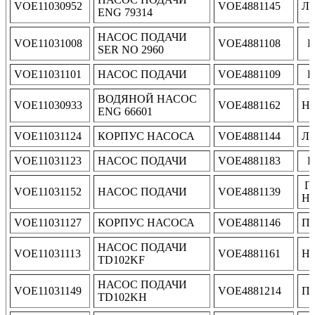
VOE11030952
VOE4881145
Ло
ENG 79314
НАСОС ПОДАЧИ
VOE11031008
VOE4881108
P
SER NO 2960
VOE11031101
НАСОС ПОДАЧИ
VOE4881109
P
ВОДЯНОЙ НАСОС
VOE11030933
VOE4881162
Н
ENG 66601
VOE11031124
КОРПУС НАСОСА
VOE4881144
Ло
VOE11031123
НАСОС ПОДАЧИ
VOE4881183
P
Г
VOE11031152
НАСОС ПОДАЧИ
VOE4881139
Н
VOE11031127
КОРПУС НАСОСА
VOE4881146
По
НАСОС ПОДАЧИ
VOE11031113
VOE4881161
Н
TD102KF
НАСОС ПОДАЧИ
VOE11031149
VOE4881214
По
TD102KH