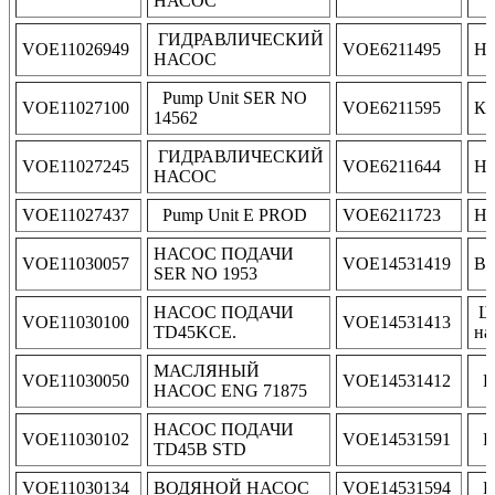
НАСОС
ГИДРАВЛИЧЕСКИЙ
VOE11026949
VOE6211495
Н
НАСОС
Pump Unit SER NO
VOE11027100
VOE6211595
К
14562
ГИДРАВЛИЧЕСКИЙ
VOE11027245
VOE6211644
Н
НАСОС
VOE11027437
Pump Unit E PROD
VOE6211723
Н
НАСОС ПОДАЧИ
VOE11030057
VOE14531419
В
SER NO 1953
НАСОС ПОДАЧИ
Ше
VOE11030100
VOE14531413
TD45KCE.
на
МАСЛЯНЫЙ
VOE11030050
VOE14531412
P
НАСОС ENG 71875
НАСОС ПОДАЧИ
VOE11030102
VOE14531591
P
TD45B STD
VOE11030134
ВОДЯНОЙ НАСОС
VOE14531594
P