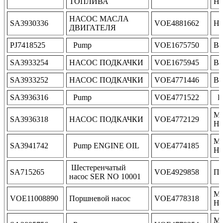
ТОПЛИВА
Н
НАСОС МАСЛА
SA3930336
VOE4881662
Н
ДВИГАТЕЛЯ
PJ7418525
Pump
VOE1675750
В
SA3933254
НАСОС ПОДКАЧКИ
VOE1675945
В
SA3933252
НАСОС ПОДКАЧКИ
VOE4771446
В
SA3936316
Pump
VOE4771522
Pu
М
SA3936318
НАСОС ПОДКАЧКИ
VOE4772129
НА
М
SA3941742
Pump ENGINE OIL
VOE4774185
Н
Шестеренчатый
SA715265
VOE4929858
По
насос SER NO 10001
М
VOE11008890
Поршневой насос
VOE4778318
Н
М