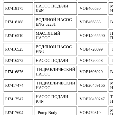
НАСОС ПОДАЧИ
М
PJ7418175
VOE466530
K4N
Н
ВОДЯНОЙ НАСОС
PJ7418188
VOE466833
В
ENG 52231
МАСЛЯНЫЙ
Н
PJ7416510
VOE14055590
НАСОС
П
ВОДЯНОЙ НАСОС
PJ7416525
VOE4720099
P
ENG
PJ7416572
НАСОС ПОДАЧИ
VOE4720658
Pu
ГИДРАВЛИЧЕСКИЙ
PJ7416876
VOE1606929
В
НАСОС
ГИДРАВЛИЧЕСКИЙ
М
PJ7417474
VOE20459166
НАСОС
Н
НАСОС ПОДАЧИ
Т
PJ7417547
VOE20459247
K4N
Н
М
PJ7417604
Pump Body
VOE479319
Н