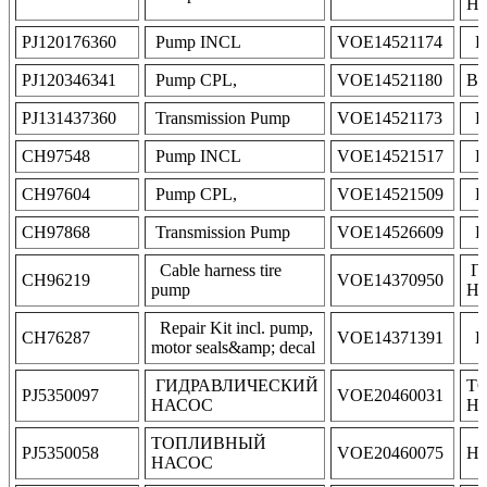
Н
PJ120176360
Pump INCL
VOE14521174
P
PJ120346341
Pump CPL,
VOE14521180
В
PJ131437360
Transmission Pump
VOE14521173
P
CH97548
Pump INCL
VOE14521517
P
CH97604
Pump CPL,
VOE14521509
P
CH97868
Transmission Pump
VOE14526609
P
Cable harness tire
Г
CH96219
VOE14370950
pump
Н
Repair Kit incl. pump,
CH76287
VOE14371391
P
motor seals&amp; decal
ГИДРАВЛИЧЕСКИЙ
Т
PJ5350097
VOE20460031
НАСОС
Н
ТОПЛИВНЫЙ
PJ5350058
VOE20460075
Н
НАСОС