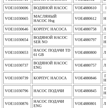
VOE11030696
ВОДЯНОЙ НАСОС
VOE4880610
P
МАСЛЯНЫЙ
VOE11030665
VOE4880612
Н
НАСОС Hsg
VOE11030646
КОРПУС НАСОСА
VOE4880758
Ло
ВОДЯНОЙ НАСОС
Г
VOE11030654
VOE4880797
SER NO
Н
НАСОС ПОДАЧИ TD
VOE11030653
VOE4880800
Ло
61 GB
ВОДЯНОЙ НАСОС
VOE11030737
VOE4880757
Ло
ENG
Г
VOE11030739
КОРПУС НАСОСА
VOE4880846
Н
Г
VOE11030796
НАСОС ПОДАЧИ
VOE4880845
Н
НАСОС ПОДАЧИ
VOE11030876
VOE4880801
Ло
ENG