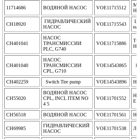
М
11714686
ВОДЯНОЙ НАСОС
VOE11715512
Н
ГИДРАВЛИЧЕСКИЙ
Ше
CH18920
VOE11715543
НАСОС
на
НАСОС
Т
CH401041
ТРАНСМИССИИ
VOE11715886
Н
PLC, G740
НАСОС
CH401040
ТРАНСМИССИИ
VOE14543865
P
CPL, G710
CH402259
Switch Tire pump
VOE14543896
Н
ВОДЯНОЙ НАСОС
Н
CH55020
CPL, INCL ITEM NO
VOE11701552
E
4 5
CH56518
ВОДЯНОЙ НАСОС
VOE11701561
Н
ГИДРАВЛИЧЕСКИЙ
CH69985
VOE11701538
Ло
НАСОС