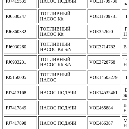
PJ7415535
НАСОС ПОДАЧИ
VOE11709730
на
ТОПЛИВНЫЙ
PJ6530247
VOE11709731
Pu
НАСОС Kit
ТОПЛИВНЫЙ
Г
PJ6860332
VOE352620
НАСОС Kit
Н
ТОПЛИВНЫЙ
PJ6930260
VOE3714782
В
НАСОС Kit S/N
ТОПЛИВНЫЙ
Т
PJ6933231
VOE3728768
НАСОС Kit S/N
Н
ТОПЛИВНЫЙ
PJ5150005
VOE14503279
P
НАСОС
Ше
PJ7413168
НАСОС ПОДАЧИ
VOE14535461
на
В
PJ7417849
НАСОС ПОДАЧИ
VOE465884
E
М
PJ7417898
НАСОС ПОДАЧИ
VOE466387
Н