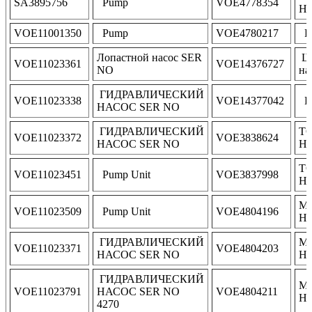
SA3895756
Pump
VOE4778354
Н
VOE11001350
Pump
VOE4780217
P
Лопастной насос SER
Ше
VOE11023361
VOE14376727
NO
на
ГИДРАВЛИЧЕСКИЙ
VOE11023338
VOE14377042
P
НАСОС SER NO
ГИДРАВЛИЧЕСКИЙ
Т
VOE11023372
VOE3838624
НАСОС SER NO
Н
Т
VOE11023451
Pump Unit
VOE3837998
Н
М
VOE11023509
Pump Unit
VOE4804196
Н
ГИДРАВЛИЧЕСКИЙ
М
VOE11023371
VOE4804203
НАСОС SER NO
Н
ГИДРАВЛИЧЕСКИЙ
М
VOE11023791
НАСОС SER NO
VOE4804211
Н
4270