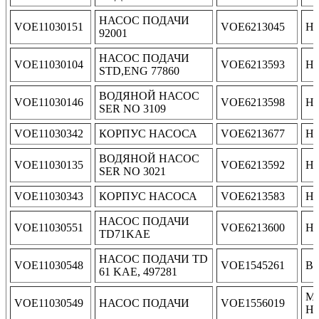
НАСОС ПОДАЧИ
VOE11030151
VOE6213045
Н
92001
НАСОС ПОДАЧИ
VOE11030104
VOE6213593
Н
STD,ENG 77860
ВОДЯНОЙ НАСОС
VOE11030146
VOE6213598
Н
SER NO 3109
VOE11030342
КОРПУС НАСОСА
VOE6213677
Н
ВОДЯНОЙ НАСОС
VOE11030135
VOE6213592
Н
SER NO 3021
VOE11030343
КОРПУС НАСОСА
VOE6213583
Н
НАСОС ПОДАЧИ
VOE11030551
VOE6213600
Н
TD71KAE
НАСОС ПОДАЧИ TD
VOE11030548
VOE1545261
В
61 KAE, 497281
М
VOE11030549
НАСОС ПОДАЧИ
VOE1556019
Н