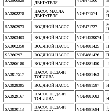
SA3800828
VOE471500
В
ДВИГАТЕЛЯ
НАСОС МАСЛА
М
SA3802278
VOE471574
ДВИГАТЕЛЯ
НА
М
SA3802973
ВОДЯНОЙ НАСОС
VOE471727
НА
SA3803403
ВОДЯНОЙ НАСОС
VOE14539074
P
SA3802358
ВОДЯНОЙ НАСОС
VOE4881425
По
SA3802971
ВОДЯНОЙ НАСОС
VOE4881426
По
SA3806180
ВОДЯНОЙ НАСОС
VOE4881450
Pu
НАСОС ПОДАЧИ
SA3917517
VOE4881463
Pu
ТОПЛИВА
SA3928395
ВОДЯНОЙ НАСОС
VOE4881587
Н
НАСОС ПОДАЧИ
Г
SA3929167
VOE4881683
ТОПЛИВА
Н
НАСОС ПОДАЧИ
Г
SA3930113
VOE4881684