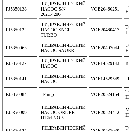
ГИДРАВЛИЧЕСКИЙ
Т
PJ5350138
НАСОС S/N
VOE20460251
Н
262.14286
ГИДРАВЛИЧЕСКИЙ
Т
PJ5350122
НАСОС SNCF
VOE20460417
Н
TURBO
ГИДРАВЛИЧЕСКИЙ
Т
PJ5350063
VOE20497044
НАСОС SAUER
Н
ГИДРАВЛИЧЕСКИЙ
PJ5350127
VOE14529143
В
НАСОС
ГИДРАВЛИЧЕСКИЙ
PJ5350141
VOE14529549
P
НАСОС
Т
PJ5350084
Pump
VOE20524154
Н
ГИДРАВЛИЧЕСКИЙ
М
PJ5350099
НАСОС ORDER
VOE20524412
Н
ITEM NO 5
ГИДРАВЛИЧЕСКИЙ
Т
PJ5350124
VOE20537030