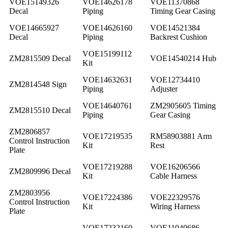
VOE15149326
VOE14626178
VOE11370868
Decal
Piping
Timing Gear Casing
VOE14665927
VOE14626160
VOE14521384
Decal
Piping
Backrest Cushion
VOE15199112
ZM2815509 Decal
VOE14540214 Hub
Kit
VOE14632631
VOE12734410
ZM2814548 Sign
Piping
Adjuster
VOE14640761
ZM2905605 Timing
ZM2815510 Decal
Piping
Gear Casing
ZM2806857
VOE17219535
RM58903881 Arm
Control Instruction
Kit
Rest
Plate
VOE17219288
VOE16206566
ZM2809996 Decal
Kit
Cable Harness
ZM2803956
VOE17224386
VOE22329576
Control Instruction
Kit
Wiring Harness
Plate
VOE17232160
VOE11040686