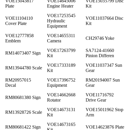
VOE15043817
VOE14645006
VOE15035799 Disc
Plate
Engine Heater
Kit
VOE17253545
VOE11104110
VOE11037664 Disc
Hydraulic
Cover Plate
Kit
Equipment
VOE12777858
VOE14655311
CH29746 Yoke
Emblem
Camera
VOE17263799
SA7124-41660
RM14073407 Sign
Kit
Pinion Differen
VOE17333189
VOE11037347 Sun
RM13944780 Scale
Kit
Gear
RM20957015
VOE17396752
RM20194007 Sun
Decal
Equipment
Gear
VOE14662668
VOE11716792
RM80681380 Sign
Rotator
Drive Gear
VOE14673131
VOE15011962 Stop
RM13928726 Scale
Kit
Arm
VOE14673165
RM80681422 Sign
VOE14623876 Plate
Kit