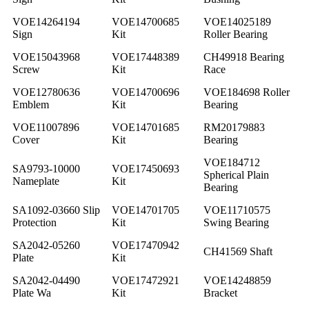
VOE14264194
VOE14700685
VOE14025189
Sign
Kit
Roller Bearing
VOE15043968
VOE17448389
CH49918 Bearing
Screw
Kit
Race
VOE12780636
VOE14700696
VOE184698 Roller
Emblem
Kit
Bearing
VOE11007896
VOE14701685
RM20179883
Cover
Kit
Bearing
VOE184712
SA9793-10000
VOE17450693
Spherical Plain
Nameplate
Kit
Bearing
SA1092-03660 Slip
VOE14701705
VOE11710575
Protection
Kit
Swing Bearing
SA2042-05260
VOE17470942
CH41569 Shaft
Plate
Kit
SA2042-04490
VOE17472921
VOE14248859
Plate Wa
Kit
Bracket