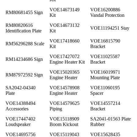
VOE14673149
VOE16200886
RM80681455 Sign
Kit
Vandal Protection
RM80820616
VOE14673132
VOE11194251 Stay
Identification Plate
Kit
VOE17418660
VOE16815790
RM56296288 Scale
Kit
Bracket
VOE17427072
VOE11025587
RM14234686 Sign
Engine Heater Kit
Bracket
VOE15020365
VOE16019971
RM87972592 Sign
Engine Heater
Mounting Plate
SA2042-04340
VOE14578908
VOE11060195
Plate
Engine Heater
Spacer
VOE14388494
VOE14579625
VOE14557214
Accessories
Piping
Bracket
VOE17447402
VOE15118909
SA2041-01563 Plate
Loudspeaker
Boom Kickout
Rubber
VOE14695756
VOE15119043
VOE15628435