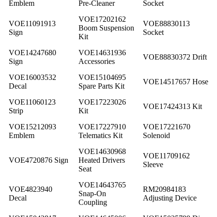
Emblem
Pre-Cleaner
Socket
VOE17202162
VOE11091913
VOE88830113
Boom Suspension
Sign
Socket
Kit
VOE14247680
VOE14631936
VOE88830372 Drift
Sign
Accessories
VOE16003532
VOE15104695
VOE14517657 Hose
Decal
Spare Parts Kit
VOE11060123
VOE17223026
VOE17424313 Kit
Strip
Kit
VOE15212093
VOE17227910
VOE17221670
Emblem
Telematics Kit
Solenoid
VOE14630968
VOE11709162
VOE4720876 Sign
Heated Drivers
Sleeve
Seat
VOE14643765
VOE4823940
RM20984183
Snap-On
Decal
Adjusting Device
Coupling