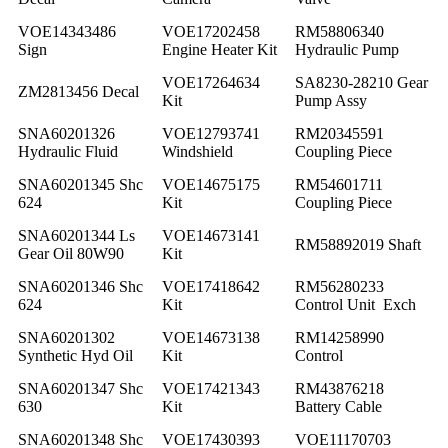
VOE14343486
VOE17202458
RM58806340
Sign
Engine Heater Kit
Hydraulic Pump
VOE17264634
SA8230-28210 Gear
ZM2813456 Decal
Kit
Pump Assy
SNA60201326
VOE12793741
RM20345591
Hydraulic Fluid
Windshield
Coupling Piece
SNA60201345 Shc
VOE14675175
RM54601711
624
Kit
Coupling Piece
SNA60201344 Ls
VOE14673141
RM58892019 Shaft
Gear Oil 80W90
Kit
SNA60201346 Shc
VOE17418642
RM56280233
624
Kit
Control Unit Exch
SNA60201302
VOE14673138
RM14258990
Synthetic Hyd Oil
Kit
Control
SNA60201347 Shc
VOE17421343
RM43876218
630
Kit
Battery Cable
SNA60201348 Shc
VOE17430393
VOE11170703