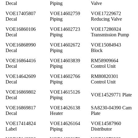
Decal
Piping
Valve
VOE17405807
VOE14602759
VOE17229672
Decal
Piping
Reducing Valve
VOE16860106
VOE14602723
VOE17286924
Decal
Piping
Transmission Pump
VOE16868990
VOE14602672
VOE15084943
Decal
Piping
Block
VOE16864416
VOE14603839
RM58909664
Decal
Piping
Control Unit
VOE14642609
VOE14602766
RM80820301
Decal
Piping
Control Unit
VOE16869802
VOE14615126
VOE14529771 Plate
Decal
Piping
VOE16869817
VOE14626138
SA8230-04390 Cam
Decal
Heater
Plate
VOE17414824
VOE14626164
VOE14587960
Label
Piping
Distributor