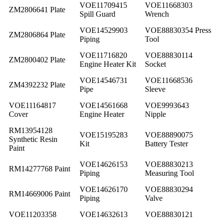
VOE11709415
VOE11668303
ZM2806641 Plate
Spill Guard
Wrench
VOE14529903
VOE88830354 Press
ZM2806864 Plate
Piping
Tool
VOE11716820
VOE88830114
ZM2800402 Plate
Engine Heater Kit
Socket
VOE14546731
VOE11668536
ZM4392232 Plate
Pipe
Sleeve
VOE11164817
VOE14561668
VOE9993643
Cover
Engine Heater
Nipple
RM13954128
VOE15195283
VOE88890075
Synthetic Resin
Kit
Battery Tester
Paint
VOE14626153
VOE88830213
RM14277768 Paint
Piping
Measuring Tool
VOE14626170
VOE88830294
RM14669006 Paint
Piping
Valve
VOE11203358
VOE14632613
VOE88830121