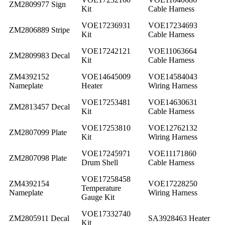
ZM2809977 Sign
Kit
Cable Harness
VOE17236931
VOE17234693
ZM2806889 Stripe
Kit
Cable Harness
VOE17242121
VOE11063664
ZM2809983 Decal
Kit
Cable Harness
ZM4392152
VOE14645009
VOE14584043
Nameplate
Heater
Wiring Harness
VOE17253481
VOE14630631
ZM2813457 Decal
Kit
Cable Harness
VOE17253810
VOE12762132
ZM2807099 Plate
Kit
Wiring Harness
VOE17245971
VOE11171860
ZM2807098 Plate
Drum Shell
Cable Harness
VOE17258458
ZM4392154
VOE17228250
Temperature
Nameplate
Wiring Harness
Gauge Kit
VOE17332740
ZM2805911 Decal
SA3928463 Heater
Kit