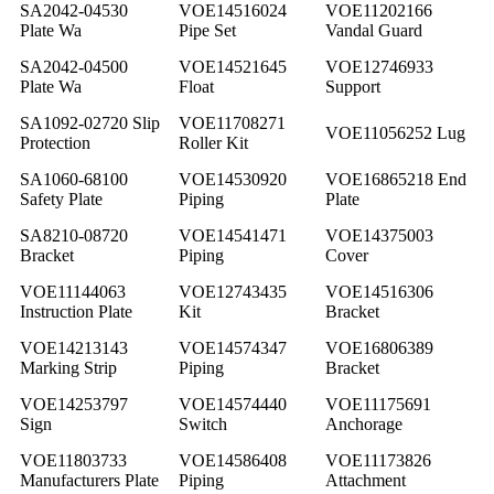
SA2042-04530
VOE14516024
VOE11202166
Plate Wa
Pipe Set
Vandal Guard
SA2042-04500
VOE14521645
VOE12746933
Plate Wa
Float
Support
SA1092-02720 Slip
VOE11708271
VOE11056252 Lug
Protection
Roller Kit
SA1060-68100
VOE14530920
VOE16865218 End
Safety Plate
Piping
Plate
SA8210-08720
VOE14541471
VOE14375003
Bracket
Piping
Cover
VOE11144063
VOE12743435
VOE14516306
Instruction Plate
Kit
Bracket
VOE14213143
VOE14574347
VOE16806389
Marking Strip
Piping
Bracket
VOE14253797
VOE14574440
VOE11175691
Sign
Switch
Anchorage
VOE11803733
VOE14586408
VOE11173826
Manufacturers Plate
Piping
Attachment