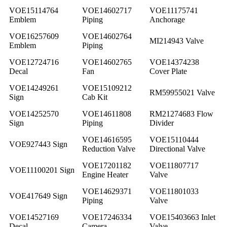
VOE15114764
VOE14602717
VOE11175741
Emblem
Piping
Anchorage
VOE16257609
VOE14602764
MI214943 Valve
Emblem
Piping
VOE12724716
VOE14602765
VOE14374238
Decal
Fan
Cover Plate
VOE14249261
VOE15109212
RM59955021 Valve
Sign
Cab Kit
VOE14252570
VOE14611808
RM21274683 Flow
Sign
Piping
Divider
VOE14616595
VOE15110444
VOE927443 Sign
Reduction Valve
Directional Valve
VOE17201182
VOE11807717
VOE11100201 Sign
Engine Heater
Valve
VOE14629371
VOE11801033
VOE417649 Sign
Piping
Valve
VOE14527169
VOE17246334
VOE15403663 Inlet
Decal
Camera
Valve