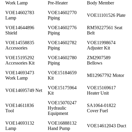
Work Lamp
Pre-Heater
Body Member
VOE14602783
VOE14602770
VOE11101526 Plate
Lamp
Piping
VOE14644896
VOE14602776
RM59227561 Seat
Shield
Piping
Belt
VOE14558835
VOE14602782
VOE11998674
Accessories
Piping
Adjuster Kit
VOE15195292
VOE14602780
ZM2907589
Accessories Kit
Piping
Bellows
VOE14693473
VOE15184659
MI12967792 Motor
Work Lamp
Kit
VOE15175964
VOE15169617
VOE14695749 Net
Kit
Heater Unit
VOE15070247
VOE14611836
SA1064-01822
Hydraulic
Tool
Cover Fuel
Equipment
VOE14693132
VOE16888132
VOE14612043 Duct
Lamp
Hand Pump