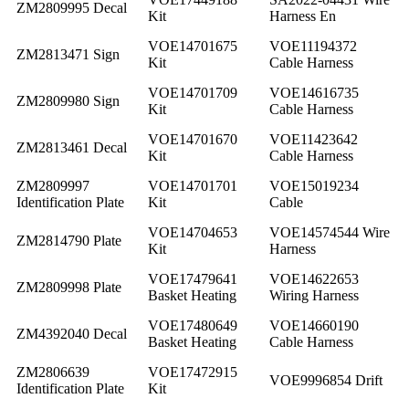
ZM2809995 Decal
Kit
Harness En
VOE14701675
VOE11194372
ZM2813471 Sign
Kit
Cable Harness
VOE14701709
VOE14616735
ZM2809980 Sign
Kit
Cable Harness
VOE14701670
VOE11423642
ZM2813461 Decal
Kit
Cable Harness
ZM2809997
VOE14701701
VOE15019234
Identification Plate
Kit
Cable
VOE14704653
VOE14574544 Wire
ZM2814790 Plate
Kit
Harness
VOE17479641
VOE14622653
ZM2809998 Plate
Basket Heating
Wiring Harness
VOE17480649
VOE14660190
ZM4392040 Decal
Basket Heating
Cable Harness
ZM2806639
VOE17472915
VOE9996854 Drift
Identification Plate
Kit