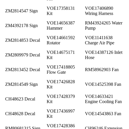
VOE17358131
VOE17406890
ZM2814547 Sign
Kit
Wiring Harness
VOE14656387
RM43924265 Water
ZM4392178 Sign
Hammer
Pump
VOE14661592
VOE11411638
ZM2814853 Decal
Rotator
Charge Air Pipe
VOE14675171
VOE14387126 Inlet
ZM2809979 Decal
Kit
Hose
VOE17418805
ZM2813452 Decal
RM58962903 Fan
Flow Gate
VOE17426828
ZM2814549 Sign
VOE14525398 Fan
Kit
VOE17428379
VOE14633421
CH48623 Decal
Kit
Engine Cooling Fan
VOE17436997
CH48628 Decal
VOE14543863 Fan
Kit
VOE17428386
RM80681315 Sign
CH96246 Extension