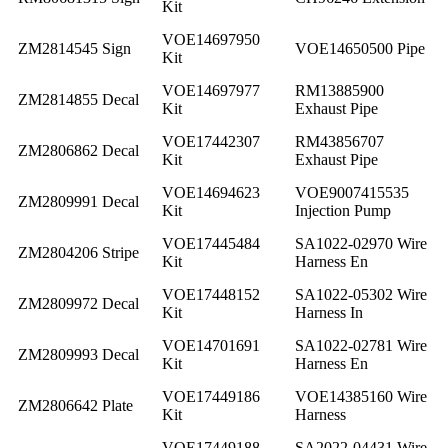
Kit
VOE14697950
ZM2814545 Sign
VOE14650500 Pipe
Kit
VOE14697977
RM13885900
ZM2814855 Decal
Kit
Exhaust Pipe
VOE17442307
RM43856707
ZM2806862 Decal
Kit
Exhaust Pipe
VOE14694623
VOE9007415535
ZM2809991 Decal
Kit
Injection Pump
VOE17445484
SA1022-02970 Wire
ZM2804206 Stripe
Kit
Harness En
VOE17448152
SA1022-05302 Wire
ZM2809972 Decal
Kit
Harness In
VOE14701691
SA1022-02781 Wire
ZM2809993 Decal
Kit
Harness En
VOE17449186
VOE14385160 Wire
ZM2806642 Plate
Kit
Harness
VOE17449188
SA2022-04431 Wire