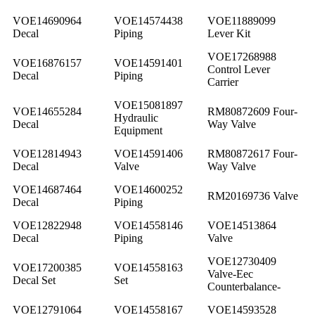
VOE14690964
VOE14574438
VOE11889099
Decal
Piping
Lever Kit
VOE17268988
VOE16876157
VOE14591401
Control Lever
Decal
Piping
Carrier
VOE15081897
VOE14655284
RM80872609 Four-
Hydraulic
Decal
Way Valve
Equipment
VOE12814943
VOE14591406
RM80872617 Four-
Decal
Valve
Way Valve
VOE14687464
VOE14600252
RM20169736 Valve
Decal
Piping
VOE12822948
VOE14558146
VOE14513864
Decal
Piping
Valve
VOE12730409
VOE17200385
VOE14558163
Valve-Eec
Decal Set
Set
Counterbalance-
VOE12791064
VOE14558167
VOE14593528