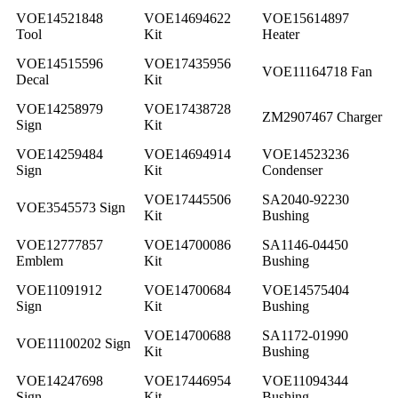
VOE14521848
VOE14694622
VOE15614897
Tool
Kit
Heater
VOE14515596
VOE17435956
VOE11164718 Fan
Decal
Kit
VOE14258979
VOE17438728
ZM2907467 Charger
Sign
Kit
VOE14259484
VOE14694914
VOE14523236
Sign
Kit
Condenser
VOE17445506
SA2040-92230
VOE3545573 Sign
Kit
Bushing
VOE12777857
VOE14700086
SA1146-04450
Emblem
Kit
Bushing
VOE11091912
VOE14700684
VOE14575404
Sign
Kit
Bushing
VOE14700688
SA1172-01990
VOE11100202 Sign
Kit
Bushing
VOE14247698
VOE17446954
VOE11094344
Sign
Kit
Bushing