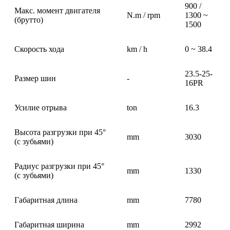
900 /
Макс. момент двигателя
N.m / rpm
1300 ~
(брутто)
1500
Скорость хода
km / h
0 ~ 38.4
23.5-25-
Размер шин
-
16PR
Усилие отрыва
ton
16.3
Высота разгрузки при 45°
mm
3030
(с зубьями)
Радиус разгрузки при 45°
mm
1330
(с зубьями)
Габаритная длина
mm
7780
Габаритная ширина
mm
2992