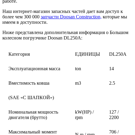
работе.
Наш интернет-магазин запасных частей дает вам доступ к
более чем 300 000
запчасти Doosan Construction,
которые мы
имеем в доступности.
Ниже представлена дополнительная информация о Большом
колесном погрузчике Doosan DL250A:
Категория
ЕДИНИЦЫ
DL250A
Эксплуатационная масса
ton
14
Вместимость ковша
m3
2.5
(SAE «С ШАПКОЙ»)
Номинальная мощность
kW(HP) /
127 /
двигателя (брутто)
rpm
2200
Максимальный момент
706 /
N.m / rpm