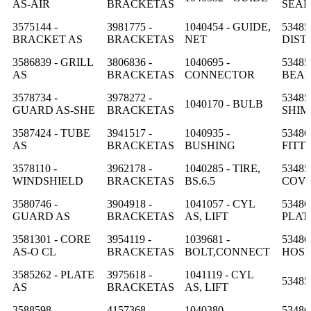
AS-AIR
BRACKETAS
SEAL
3575144 -
3981775 -
1040454 - GUIDE,
53485
BRACKET AS
BRACKETAS
NET
DIST
3586839 - GRILL
3806836 -
1040695 -
53485
AS
BRACKETAS
CONNECTOR
BEAR
3578734 -
3978272 -
53485
1040170 - BULB
GUARD AS-SHE
BRACKETAS
SHIM
3587424 - TUBE
3941517 -
1040935 -
53486
AS
BRACKETAS
BUSHING
FITT
3578110 -
3962178 -
1040285 - TIRE,
53485
WINDSHIELD
BRACKETAS
BS.6.5
COV
3580746 -
3904918 -
1041057 - CYL
53486
GUARD AS
BRACKETAS
AS, LIFT
PLAT
3581301 - CORE
3954119 -
1039681 -
53486
AS-O CL
BRACKETAS
BOLT,CONNECT
HOS
3585262 - PLATE
3975618 -
1041119 - CYL
53485
AS
BRACKETAS
AS, LIFT
3588598 -
4157368 -
1040380 -
53486