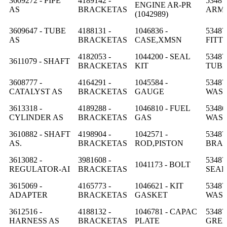
3609272 - PIPE
4189142 -
53487
ENGINE AR-PR
AS
BRACKETAS
ARM
(1042989)
3609647 - TUBE
4188131 -
1046836 -
53487
AS
BRACKETAS
CASE,XMSN
FITT
4182053 -
1044200 - SEAL
53487
3611079 - SHAFT
BRACKETAS
KIT
TUB
3608777 -
4164291 -
1045584 -
53487
CATALYST AS
BRACKETAS
GAUGE
WAS
3613318 -
4189288 -
1046810 - FUEL
53486
CYLINDER AS
BRACKETAS
GAS
WAS
3610882 - SHAFT
4198904 -
1042571 -
53487
AS.
BRACKETAS
ROD,PISTON
BRA
3613082 -
3981608 -
53487
1041173 - BOLT
REGULATOR-AI
BRACKETAS
SEAL
3615069 -
4165773 -
1046621 - KIT
53487
ADAPTER
BRACKETAS
GASKET
WAS
3612516 -
4188132 -
1046781 - CAPAC
53487
HARNESS AS
BRACKETAS
PLATE
GRE