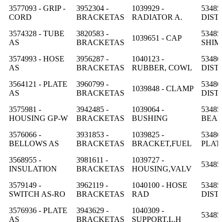
3577093 - GRIP -
3952304 -
1039929 -
53485
CORD
BRACKETAS
RADIATOR A.
DIST
3574328 - TUBE
3820583 -
53485
1039651 - CAP
AS
BRACKETAS
SHIM
3574993 - HOSE
3956287 -
1040123 -
53486
AS
BRACKETAS
RUBBER, COWL
DIST
3564121 - PLATE
3960799 -
53486
1039848 - CLAMP
AS
BRACKETAS
DIST
3575981 -
3942485 -
1039064 -
53485
HOUSING GP-W
BRACKETAS
BUSHING
BEAR
3576066 -
3931853 -
1039825 -
53486
BELLOWS AS
BRACKETAS
BRACKET,FUEL
PLAT
3568955 -
3981611 -
1039727 -
53485
INSULATION
BRACKETAS
HOUSING,VALV
3579149 -
3962119 -
1040100 - HOSE
53485
SWITCH AS-RO
BRACKETAS
RAD
DIST
3576936 - PLATE
3943629 -
1040309 -
53485
AS
BRACKETAS
SUPPORT,L.H