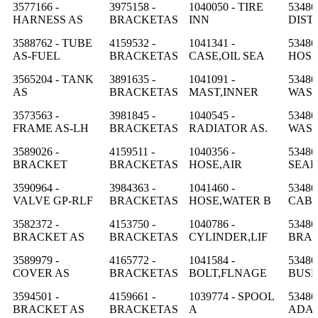
3577166 -
3975158 -
1040050 - TIRE
53486
HARNESS AS
BRACKETAS
INN
DIST
3588762 - TUBE
4159532 -
1041341 -
53486
AS-FUEL
BRACKETAS
CASE,OIL SEA
HOS
3565204 - TANK
3891635 -
1041091 -
53486
AS
BRACKETAS
MAST,INNER
WAS
3573563 -
3981845 -
1040545 -
53486
FRAME AS-LH
BRACKETAS
RADIATOR AS.
WAS
3589026 -
4159511 -
1040356 -
53486
BRACKET
BRACKETAS
HOSE,AIR
SEAL
3590964 -
3984363 -
1041460 -
53486
VALVE GP-RLF
BRACKETAS
HOSE,WATER B
CAB
3582372 -
4153750 -
1040786 -
53486
BRACKET AS
BRACKETAS
CYLINDER,LIF
BRA
3589979 -
4165772 -
1041584 -
53486
COVER AS
BRACKETAS
BOLT,FLNAGE
BUSH
3594501 -
4159661 -
1039774 - SPOOL
53486
BRACKET AS
BRACKETAS
A
ADA