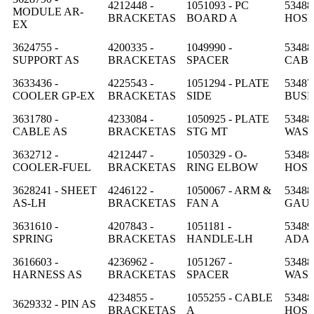
4212448 -
1051093 - PC
53488
MODULE AR-
BRACKETAS
BOARD A
HOS
EX
3624755 -
4200335 -
1049990 -
53488
SUPPORT AS
BRACKETAS
SPACER
CAB
3633436 -
4225543 -
1051294 - PLATE
53487
COOLER GP-EX
BRACKETAS
SIDE
BUSH
3631780 -
4233084 -
1050925 - PLATE
53488
CABLE AS
BRACKETAS
STG MT
WAS
3632712 -
4212447 -
1050329 - O-
53488
COOLER-FUEL
BRACKETAS
RING ELBOW
HOS
3628241 - SHEET
4246122 -
1050067 - ARM &
53488
AS-LH
BRACKETAS
FAN A
GAU
3631610 -
4207843 -
1051181 -
53489
SPRING
BRACKETAS
HANDLE-LH
ADA
3616603 -
4236962 -
1051267 -
53488
HARNESS AS
BRACKETAS
SPACER
WAS
4234855 -
1055255 - CABLE
53488
3629332 - PIN AS
BRACKETAS
A
HOSE