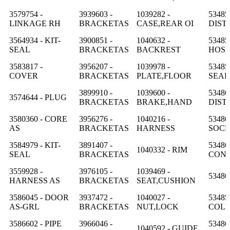
3579754 -
3939603 -
1039282 -
53485
LINKAGE RH
BRACKETAS
CASE,REAR OI
DIST
3564934 - KIT-
3900851 -
1040632 -
53485
SEAL
BRACKETAS
BACKREST
HOS
3583817 -
3956207 -
1039978 -
53485
COVER
BRACKETAS
PLATE,FLOOR
SEAL
3899910 -
1039600 -
53486
3574644 - PLUG
BRACKETAS
BRAKE,HAND
DIST
3580360 - CORE
3956276 -
1040216 -
53486
AS
BRACKETAS
HARNESS
SOC
3584979 - KIT-
3891407 -
53486
1040332 - RIM
SEAL
BRACKETAS
CON
3559928 -
3976105 -
1039469 -
53486
HARNESS AS
BRACKETAS
SEAT,CUSHION
3586045 - DOOR
3937472 -
1040027 -
53485
AS-GRL
BRACKETAS
NUT,LOCK
COL
3586602 - PIPE
3966046 -
53486
1040592 - GUIDE