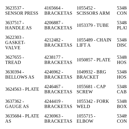
3623537 -
4165664 -
1055452 -
53488
SENSOR PRESS
BRACKETAS
SCISSORS ARM
CON
3637517 -
4206887 -
53488
1053379 - TUBE
HANDLE AS
BRACKETAS
PLAT
3622303 -
4212482 -
1055489 - CHAIN
53488
GASKET-
BRACKETAS
LIFT A
DISC
VALVE
3627655 -
4238177 -
53488
1050857 - PLATE
TREAD
BRACKETAS
HOS
3630394 -
4246962 -
1049932 - BRG
53488
BELLOWS AS
BRACKETAS
BRACKET
HOS
4246467 -
1055681 - CAP
53488
3624563 - PLATE
BRACKETAS
SCREW
CAB
3637362 -
4244419 -
1055342 - FORK
53488
GAUGE AS
BRACKETAS
WELD
BOX
3635684 - PLATE
4236963 -
1055715 -
53489
AS
BRACKETAS
ELBOW
CON