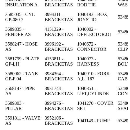
INSULATION A
BRACKETAS
ROD,TIE
WAS
3585035 - CYL
3994311 -
1040193 - BOX,
53485
GP-080 7
BRACKETAS
JOYSTIC
3589835 -
4151329 -
1040002 -
53486
FENDER AS
BRACKETAS
DEFLECTOR,OI
3588247 - HOSE
3996192 -
1040672 -
53485
AS
BRACKETAS
CONNECTOR
CLIP
3581799 - PLATE
4153811 -
1040073 -
53486
GP-LH
BRACKETAS
HARNESS
BOLT
3580062 - TANK
3984364 -
1040910 - FORK
53486
GP-F 04
BRACKETAS
A,L=167
CAB
3568147 - PIPE
3981744 -
1040851 -
53486
AS
BRACKETAS
LIFT,CYLINDE
CON
3589303 -
3994276 -
1041270 - COVER
53486
PILLAR
BRACKETAS
SET
SEAL
3591811 - VALVE
3952106 -
1041149 - PUMP
53485
AS
BRACKETAS