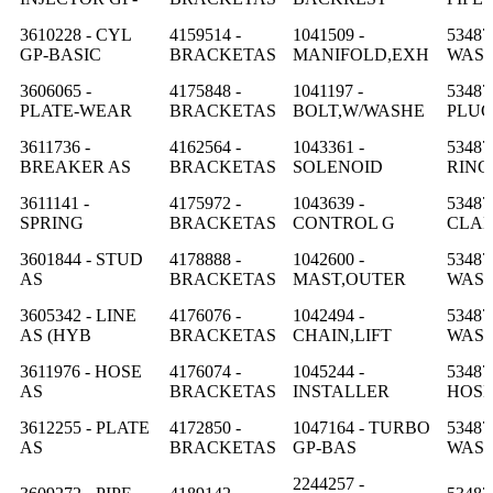
3610228 - CYL
4159514 -
1041509 -
53487
GP-BASIC
BRACKETAS
MANIFOLD,EXH
WAS
3606065 -
4175848 -
1041197 -
53487
PLATE-WEAR
BRACKETAS
BOLT,W/WASHE
PLU
3611736 -
4162564 -
1043361 -
53487
BREAKER AS
BRACKETAS
SOLENOID
RING
3611141 -
4175972 -
1043639 -
53487
SPRING
BRACKETAS
CONTROL G
CLA
3601844 - STUD
4178888 -
1042600 -
53487
AS
BRACKETAS
MAST,OUTER
WAS
3605342 - LINE
4176076 -
1042494 -
53487
AS (HYB
BRACKETAS
CHAIN,LIFT
WAS
3611976 - HOSE
4176074 -
1045244 -
53487
AS
BRACKETAS
INSTALLER
HOS
3612255 - PLATE
4172850 -
1047164 - TURBO
53487
AS
BRACKETAS
GP-BAS
WAS
2244257 -