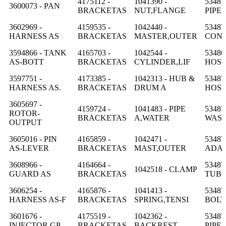
4175112 -
1041390 -
53487
3600073 - PAN
BRACKETAS
NUT,FLANGE
PIPE
3602969 -
4159535 -
1042440 -
53487
HARNESS AS
BRACKETAS
MASTER,OUTER
CON
3594866 - TANK
4165703 -
1042544 -
53486
AS-BOTT
BRACKETAS
CYLINDER,LIF
HOS
3597751 -
4173385 -
1042313 - HUB &
53487
HARNESS AS.
BRACKETAS
DRUM A
HOS
3605697 -
4159724 -
1041483 - PIPE
53487
ROTOR-
BRACKETAS
A,WATER
WAS
OUTPUT
3605016 - PIN
4165859 -
1042471 -
53487
AS-LEVER
BRACKETAS
MAST,OUTER
ADA
3608966 -
4164664 -
53487
1042518 - CLAMP
GUARD AS
BRACKETAS
TUB
3606254 -
4165876 -
1041413 -
53487
HARNESS AS-F
BRACKETAS
SPRING,TENSI
BOLT
3601676 -
4175519 -
1042362 -
53487
INJECTOR GP-
BRACKETAS
BACKREST
PIPE