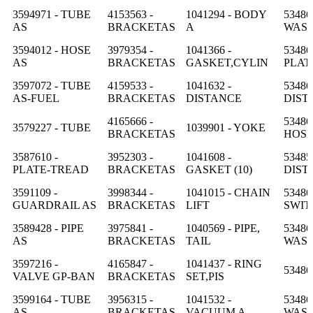
3594971 - TUBE
4153563 -
1041294 - BODY
53486
AS
BRACKETAS
A
WAS
3594012 - HOSE
3979354 -
1041366 -
53486
AS
BRACKETAS
GASKET,CYLIN
PLAT
3597072 - TUBE
4159533 -
1041632 -
53486
AS-FUEL
BRACKETAS
DISTANCE
DIST
4165666 -
53486
3579227 - TUBE
1039901 - YOKE
BRACKETAS
HOS
3587610 -
3952303 -
1041608 -
53485
PLATE-TREAD
BRACKETAS
GASKET (10)
DIST
3591109 -
3998344 -
1041015 - CHAIN
53486
GUARDRAIL AS
BRACKETAS
LIFT
SWIT
3589428 - PIPE
3975841 -
1040569 - PIPE,
53486
AS
BRACKETAS
TAIL
WAS
3597216 -
4165847 -
1041437 - RING
53486
VALVE GP-BAN
BRACKETAS
SET,PIS
3599164 - TUBE
3956315 -
1041532 -
53486
AS
BRACKETAS
VACUUM A
WAS