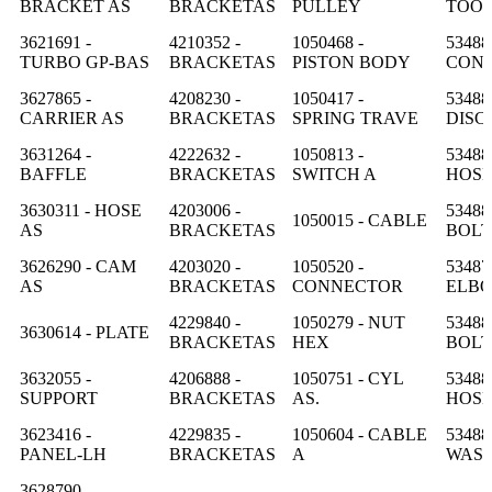
BRACKET AS
BRACKETAS
PULLEY
TOO
3621691 -
4210352 -
1050468 -
53488
TURBO GP-BAS
BRACKETAS
PISTON BODY
CON
3627865 -
4208230 -
1050417 -
53488
CARRIER AS
BRACKETAS
SPRING TRAVE
DISC
3631264 -
4222632 -
1050813 -
53488
BAFFLE
BRACKETAS
SWITCH A
HOS
3630311 - HOSE
4203006 -
53488
1050015 - CABLE
AS
BRACKETAS
BOLT
3626290 - CAM
4203020 -
1050520 -
53487
AS
BRACKETAS
CONNECTOR
ELB
4229840 -
1050279 - NUT
53488
3630614 - PLATE
BRACKETAS
HEX
BOLT
3632055 -
4206888 -
1050751 - CYL
53488
SUPPORT
BRACKETAS
AS.
HOS
3623416 -
4229835 -
1050604 - CABLE
53488
PANEL-LH
BRACKETAS
A
WAS
3628790 -