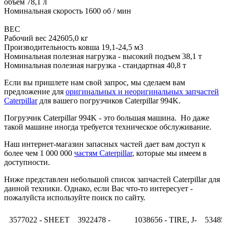
объем 78,1 л
Номинальная скорость 1600 об / мин
ВЕС
Рабочий вес 242605,0 кг
Производительность ковша 19,1-24,5 м3
Номинальная полезная нагрузка - высокий подъем 38,1 т
Номинальная полезная нагрузка - стандартная 40,8 т
Если вы пришлете нам свой запрос, мы сделаем вам
предложение для
оригинальных и неоригинальных запчастей
Caterpillar
для вашего погрузчиков Caterpillar 994K.
Погрузчик Caterpillar 994K - это большая машина. Но даже
такой машине иногда требуется техническое обслуживание.
Наш интернет-магазин запасных частей дает вам доступ к
более чем 1 000 000
частям Caterpillar
, которые мы имеем в
доступности.
Ниже представлен небольшой список запчастей Caterpillar для
данной техники. Однако, если Вас что-то интересует -
пожалуйста используйте поиск по сайту.
3577022 - SHEET
3922478 -
1038656 - TIRE, J-
53485