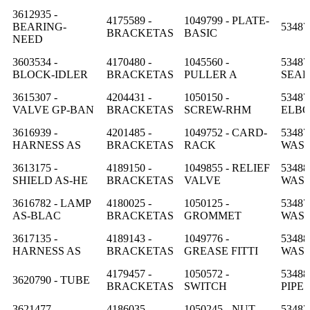
3612935 -
4175589 -
1049799 - PLATE-
BEARING-
53487
BRACKETAS
BASIC
NEED
3603534 -
4170480 -
1045560 -
53487
BLOCK-IDLER
BRACKETAS
PULLER A
SEAL
3615307 -
4204431 -
1050150 -
53487
VALVE GP-BAN
BRACKETAS
SCREW-RHM
ELB
3616939 -
4201485 -
1049752 - CARD-
53487
HARNESS AS
BRACKETAS
RACK
WAS
3613175 -
4189150 -
1049855 - RELIEF
53488
SHIELD AS-HE
BRACKETAS
VALVE
WAS
3616782 - LAMP
4180025 -
1050125 -
53487
AS-BLAC
BRACKETAS
GROMMET
WAS
3617135 -
4189143 -
1049776 -
53488
HARNESS AS
BRACKETAS
GREASE FITTI
WAS
4179457 -
1050572 -
53488
3620790 - TUBE
BRACKETAS
SWITCH
PIPE
3621477 -
4186035 -
1050245 - NUT
53487