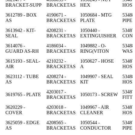
BRACKET-SUPP
BRACKETAS
HEX
HOS
3612789 - BOX
4190671 -
1050684 - MTG
53488
AS
BRACKETAS
PLATE
PIPE
3613942 - KIT-
4208231 -
1050440 -
53487
SEAL
BRACKETAS
EXTINGUISHER
CON
3614076 -
4186034 -
1049882 - O-
53488
GUARD AS-RH
BRACKETAS
RING(VITON
WAS
3615193 - SEAL-
4210232 -
1050627 - HOSE
53487
AIR
BRACKETAS
A
HOS
3623112 - TUBE
4208274 -
1049907 - SEAL
53488
AS
BRACKETAS
KIT
HOS
4203017 -
53487
3619765 - PLATE
1050173 - SCREW
BRACKETAS
FITT
3620229 -
4203018 -
1049967 - AIR
53487
COVER
BRACKETAS
CLEANER
HOS
3625059 - EDGE
4208565 -
1050544 -
53487
AS
BRACKETAS
CONDUCTOR
PIPE