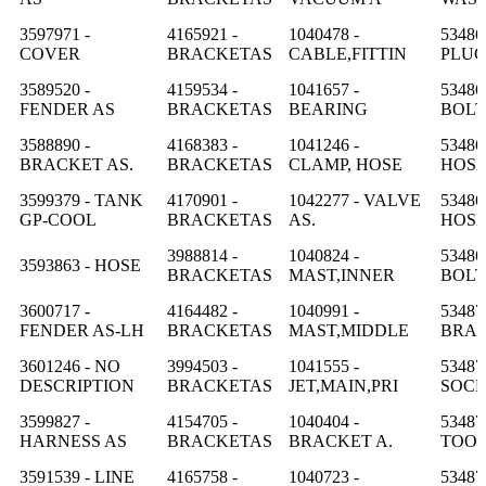
3597971 -
4165921 -
1040478 -
53486
COVER
BRACKETAS
CABLE,FITTIN
PLU
3589520 -
4159534 -
1041657 -
53486
FENDER AS
BRACKETAS
BEARING
BOLT
3588890 -
4168383 -
1041246 -
53486
BRACKET AS.
BRACKETAS
CLAMP, HOSE
HOS
3599379 - TANK
4170901 -
1042277 - VALVE
53486
GP-COOL
BRACKETAS
AS.
HOS
3988814 -
1040824 -
53486
3593863 - HOSE
BRACKETAS
MAST,INNER
BOLT
3600717 -
4164482 -
1040991 -
53487
FENDER AS-LH
BRACKETAS
MAST,MIDDLE
BRA
3601246 - NO
3994503 -
1041555 -
53487
DESCRIPTION
BRACKETAS
JET,MAIN,PRI
SOC
3599827 -
4154705 -
1040404 -
53487
HARNESS AS
BRACKETAS
BRACKET A.
TOO
3591539 - LINE
4165758 -
1040723 -
53487