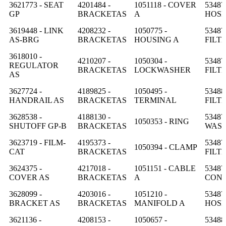
3621773 - SEAT
4201484 -
1051118 - COVER
53487
GP
BRACKETAS
A
HOS
3619448 - LINK
4208232 -
1050775 -
53487
AS-BRG
BRACKETAS
HOUSING A
FILT
3618010 -
4210207 -
1050304 -
53487
REGULATOR
BRACKETAS
LOCKWASHER
FILT
AS
3627724 -
4189825 -
1050495 -
53488
HANDRAIL AS
BRACKETAS
TERMINAL
FILT
3628538 -
4188130 -
53487
1050353 - RING
SHUTOFF GP-B
BRACKETAS
WAS
3623719 - FILM-
4195373 -
53487
1050394 - CLAMP
CAT
BRACKETAS
FILT
3624375 -
4217018 -
1051151 - CABLE
53487
COVER AS
BRACKETAS
A
CON
3628099 -
4203016 -
1051210 -
53487
BRACKET AS
BRACKETAS
MANIFOLD A
HOS
3621136 -
4208153 -
1050657 -
53488