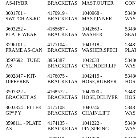
AS-HYBR
BRACKETAS
MAST,OUTER
CON
3601761 -
4170919 -
1040968 -
53486
SWITCH AS-RO
BRACKETAS
MAST,INNER
WAS
3603252 -
4165667 -
1042663 -
53486
PLATE-WEAR
BRACKETAS
WASHER
SEAL
3596101 -
4175104 -
1041318 -
53487
FRAME AS-CAN
BRACKETAS
WASHER,SPECI
PLAT
3597692 - TUBE
3954387 -
1042633 -
53486
AS
BRACKETAS
CYLINDER,LIF
WAS
3602847 - KIT-
4176075 -
1042415 -
53486
DIFFEREN
BRACKETAS
HOSE,RUBBER
HOS
3597322 -
4168572 -
1042000 -
53487
BRACKET AS
BRACKETAS
HOSE,DELIVER
HOS
3603354 - PLTFK
4175108 -
1040746 -
53487
GP*P Y
BRACKETAS
CHAIN,LIFT
WAS
3598111 - PLATE
4174135 -
1041222 -
53486
AS
BRACKETAS
PIN,SPRING
WAS