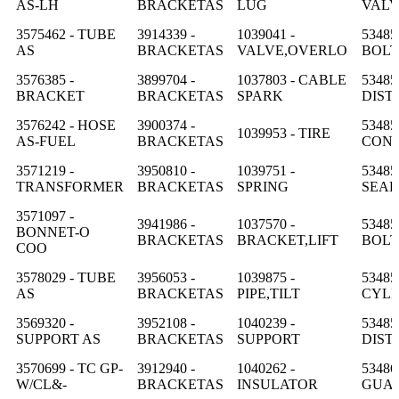
AS-LH
BRACKETAS
LUG
VAL
3575462 - TUBE
3914339 -
1039041 -
53485
AS
BRACKETAS
VALVE,OVERLO
BOLT
3576385 -
3899704 -
1037803 - CABLE
53485
BRACKET
BRACKETAS
SPARK
DIST
3576242 - HOSE
3900374 -
53485
1039953 - TIRE
AS-FUEL
BRACKETAS
CON
3571219 -
3950810 -
1039751 -
53485
TRANSFORMER
BRACKETAS
SPRING
SEAL
3571097 -
3941986 -
1037570 -
53485
BONNET-O
BRACKETAS
BRACKET,LIFT
BOLT
COO
3578029 - TUBE
3956053 -
1039875 -
53485
AS
BRACKETAS
PIPE,TILT
CYLI
3569320 -
3952108 -
1040239 -
53485
SUPPORT AS
BRACKETAS
SUPPORT
DIST
3570699 - TC GP-
3912940 -
1040262 -
53486
W/CL&-
BRACKETAS
INSULATOR
GUA