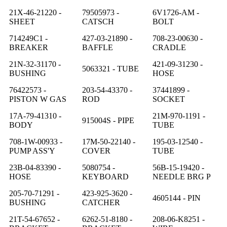
21X-46-21220 -
79505973 -
6V1726-AM -
SHEET
CATSCH
BOLT
714249C1 -
427-03-21890 -
708-23-00630 -
BREAKER
BAFFLE
CRADLE
21N-32-31170 -
421-09-31230 -
5063321 - TUBE
BUSHING
HOSE
76422573 -
203-54-43370 -
37441899 -
PISTON W GAS
ROD
SOCKET
17A-79-41310 -
21M-970-1191 -
915004S - PIPE
BODY
TUBE
708-1W-00933 -
17M-50-22140 -
195-03-12540 -
PUMP ASS'Y
COVER
TUBE
23B-04-83390 -
5080754 -
56B-15-19420 -
HOSE
KEYBOARD
NEEDLE BRG P
205-70-71291 -
423-925-3620 -
4605144 - PIN
BUSHING
CATCHER
21T-54-67652 -
6262-51-8180 -
208-06-K8251 -