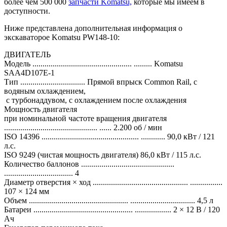
более чем 500 000
запчасти Komatsu,
которые мы имеем в
доступности.
Ниже представлена дополнительная информация о
экскаваторое Komatsu PW148-10:
ДВИГАТЕЛЬ
Модель ................................................. ......... Komatsu
SAA4D107E-1
Тип ................................ Прямой впрыск Common Rail, с
водяным охлаждением,
с турбонаддувом, с охлаждением после охлаждения
Мощность двигателя
при номинальной частоте вращения двигателя
.............................................. ...... 2.200 об / мин
ISO 14396 ................................................ ............ 90,0 кВт / 121
л.с.
ISO 9249 (чистая мощность двигателя) 86,0 кВт / 115 л.с.
Количество баллонов ..............................................
.................................. 4
Диаметр отверстия × ход ............................................... ................
107 × 124 мм
Объем ................................................. ................................ 4,5 л
Батареи ................................................. .................. 2 × 12 В / 120
Ач