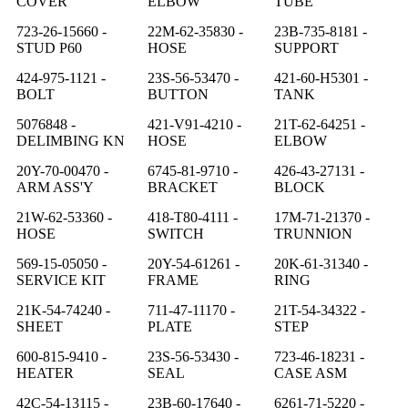
COVER
ELBOW
TUBE
723-26-15660 -
22M-62-35830 -
23B-735-8181 -
STUD P60
HOSE
SUPPORT
424-975-1121 -
23S-56-53470 -
421-60-H5301 -
BOLT
BUTTON
TANK
5076848 -
421-V91-4210 -
21T-62-64251 -
DELIMBING KN
HOSE
ELBOW
20Y-70-00470 -
6745-81-9710 -
426-43-27131 -
ARM ASS'Y
BRACKET
BLOCK
21W-62-53360 -
418-T80-4111 -
17M-71-21370 -
HOSE
SWITCH
TRUNNION
569-15-05050 -
20Y-54-61261 -
20K-61-31340 -
SERVICE KIT
FRAME
RING
21K-54-74240 -
711-47-11170 -
21T-54-34322 -
SHEET
PLATE
STEP
600-815-9410 -
23S-56-53430 -
723-46-18231 -
HEATER
SEAL
CASE ASM
42C-54-13115 -
23B-60-17640 -
6261-71-5220 -