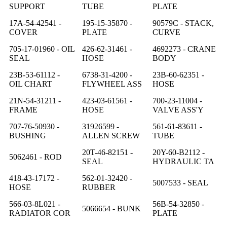
SUPPORT
TUBE
PLATE
17A-54-42541 -
195-15-35870 -
90579C - STACK,
COVER
PLATE
CURVE
705-17-01960 - OIL
426-62-31461 -
4692273 - CRANE
SEAL
HOSE
BODY
23B-53-61112 -
6738-31-4200 -
23B-60-62351 -
OIL CHART
FLYWHEEL ASS
HOSE
21N-54-31211 -
423-03-61561 -
700-23-11004 -
FRAME
HOSE
VALVE ASS'Y
707-76-50930 -
31926599 -
561-61-83611 -
BUSHING
ALLEN SCREW
TUBE
20T-46-82151 -
20Y-60-B2112 -
5062461 - ROD
SEAL
HYDRAULIC TA
418-43-17172 -
562-01-32420 -
5007533 - SEAL
HOSE
RUBBER
566-03-8L021 -
56B-54-32850 -
5066654 - BUNK
RADIATOR COR
PLATE