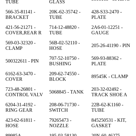
TUBE
GLASS
566-35-81141 -
20K-62-35742 -
428-S33-2470 -
BRACKET
TUBE
PLATE
421-56-21271 -
714-12-48820 -
2A6-01-12251 -
COVER,REAR R
TUBE
GAUGE
569-03-32320 -
56B-02-52110 -
205-26-41190 - PIN
CLAMP
HOSE
707-52-10750 -
569-93-88362 -
500322611 - PIN
BUSHING
PLATE
6162-63-3470 -
209-62-74550 -
89545K - CLAMP
COVER
BLOCK
723-48-26801 -
203-32-02492 -
5068845 - TANK
CONTROL VALV
TRACK SHOE A
6204-31-4192 -
208-06-71730 -
22B-62-K1160 -
RING GEAR
SWITCH
TUBE
423-62-61811 -
79265473 -
845250531 - KIT,
HOSE
NOZZLE
GASKET
89985A -
195-03-58130 -
20N-60-46275 -