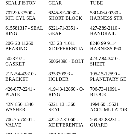
SEAL,PISTON
GEAR
TUBE
707-99-37500 -
6245-SE-0030 -
58D-06-00280 -
KIT, CYL SEA
SHORT BLOCK
HARNESS STR
615581317 - SEAL
6221-71-3351 -
427-Z89-2110 -
RING
GEAR
HANDRAIL
20G-20-11260 -
423-23-41011 -
8240-99-9114 -
BEARING
XDIFFERENTIA
HARNESS P60
5023797 -
423-Z84-3410 -
50064898 - BOLT
GASKET
SHEET
21N-54-42810 -
835330993 -
195-15-12590 -
BRACKET
HOLDER
PLANETARY GE
426-877-2241 -
419-43-12860 - O-
706-73-41091 -
PLATE
RING
BLOCK
42N-856-1340 -
6221-13-1360 -
19M-60-15521 -
WASHER
SEAT
ACCUMULATOR
706-75-76501 -
425-22-31060 -
569-92-88231 -
VALVE
XDIFFERENTIA
GUARD