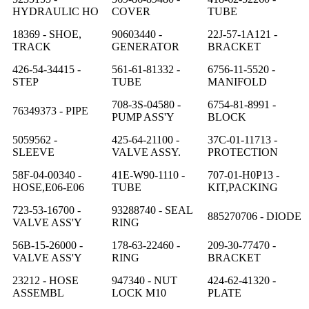
HYDRAULIC HO
COVER
TUBE
18369 - SHOE,
90603440 -
22J-57-1A121 -
TRACK
GENERATOR
BRACKET
426-54-34415 -
561-61-81332 -
6756-11-5520 -
STEP
TUBE
MANIFOLD
708-3S-04580 -
6754-81-8991 -
76349373 - PIPE
PUMP ASS'Y
BLOCK
5059562 -
425-64-21100 -
37C-01-11713 -
SLEEVE
VALVE ASSY.
PROTECTION
58F-04-00340 -
41E-W90-1110 -
707-01-H0P13 -
HOSE,E06-E06
TUBE
KIT,PACKING
723-53-16700 -
93288740 - SEAL
885270706 - DIODE
VALVE ASS'Y
RING
56B-15-26000 -
178-63-22460 -
209-30-77470 -
VALVE ASS'Y
RING
BRACKET
23212 - HOSE
947340 - NUT
424-62-41320 -
ASSEMBL
LOCK M10
PLATE