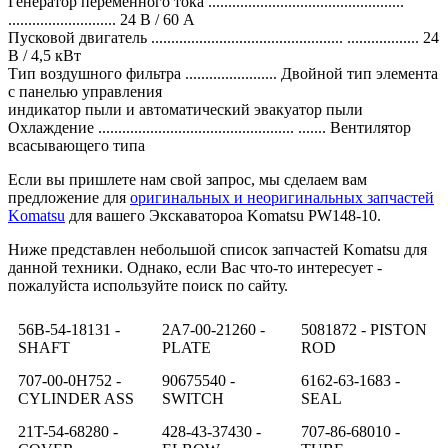
Генератор переменного тока .................................................
........................... 24 В / 60 А
Пусковой двигатель ................................................ .................. 24
В / 4,5 кВт
Тип воздушного фильтра ....................... Двойной тип элемента
с панелью управления
индикатор пыли и автоматический эвакуатор пыли
Охлаждение ................................................. ....... Вентилятор
всасывающего типа
Если вы пришлете нам свой запрос, мы сделаем вам
предложение для
оригинальных и неоригинальных запчастей
Komatsu
для вашего Экскаватороа Komatsu PW148-10.
Ниже представлен небольшой список запчастей Komatsu для
данной техники. Однако, если Вас что-то интересует -
пожалуйста используйте поиск по сайту.
56B-54-18131 -
2A7-00-21260 -
5081872 - PISTON
SHAFT
PLATE
ROD
707-00-0H752 -
90675540 -
6162-63-1683 -
CYLINDER ASS
SWITCH
SEAL
21T-54-68280 -
428-43-37430 -
707-86-68010 -