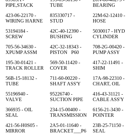
PIPE,STACK
TUBE
BEARING
423-06-22170 -
835330717 -
22M-62-12410 -
WIRING HARNE
STUD
HOSE
53194184 -
42C-40-12390 -
5030017 - HYD
SCREW
BUSHING
CYLINDER
705-56-34630 -
42C-32-18343 -
708-2G-00420 -
XPUMP ASSM
PISTON P60
PUMP ASSY
195-30-01421 -
569-50-11420 -
417-22-11491 -
TRACK ROLLER
COVER
SHIM
56B-15-18132 -
711-60-00220 -
17A-98-22310 -
TUBE
SHAFT ASS'Y
CHART, OIL
55196940 -
95226740 -
416-43-31121 -
VALVE
SUCTION PIPE
CABLE ASS'Y
366935 - OIL
234-15-00400 -
6156-21-3430 -
SEAL
TRANSMISSION
POINTER
421-56-H0S05 -
2A5-01-11640 -
23B-25-71150 -
MIRROR
BRACKET___P6
SEAL