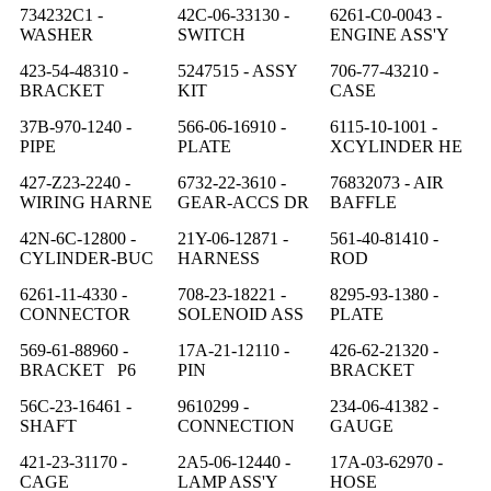
734232C1 -
42C-06-33130 -
6261-C0-0043 -
WASHER
SWITCH
ENGINE ASS'Y
423-54-48310 -
5247515 - ASSY
706-77-43210 -
BRACKET
KIT
CASE
37B-970-1240 -
566-06-16910 -
6115-10-1001 -
PIPE
PLATE
XCYLINDER HE
427-Z23-2240 -
6732-22-3610 -
76832073 - AIR
WIRING HARNE
GEAR-ACCS DR
BAFFLE
42N-6C-12800 -
21Y-06-12871 -
561-40-81410 -
CYLINDER-BUC
HARNESS
ROD
6261-11-4330 -
708-23-18221 -
8295-93-1380 -
CONNECTOR
SOLENOID ASS
PLATE
569-61-88960 -
17A-21-12110 -
426-62-21320 -
BRACKET P6
PIN
BRACKET
56C-23-16461 -
9610299 -
234-06-41382 -
SHAFT
CONNECTION
GAUGE
421-23-31170 -
2A5-06-12440 -
17A-03-62970 -
CAGE
LAMP ASS'Y
HOSE