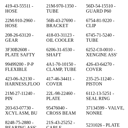
419-43-55511 -
21M-970-1350 -
56D-54-15510 -
HOSE
TUBE
GUARD P60
22M-910-2960 -
56B-43-27690 -
6754-81-9220 -
HOSE
BRACKET
CLIP
208-26-63120 -
418-03-31123 -
6745-71-5240 -
GEAR
OIL COOLER
TUBE
3F30B2608 -
6206-31-6530 -
6252-C0-0010 -
PLATE SAFTY
SHAFT
XENGINE ASS'
99499200 - P-P
4A1-70-10150 -
426-43-64270 -
FLEXIBLE
CLAMP, TUBE
COVER
423-06-A2130 -
417-46-34411 -
235-25-11240 -
HARNESS,FLOO
COVER
PISTON
21M-27-11240 -
22L-98-22460 -
6112-13-5251 -
PIN
PLATE
SEAL RING
203-63-07730 -
95476040 -
37134599 - VALVE,
XCYL ASM, BU
CROSS BEAM
NONRE
8248-75-2880 -
21S-43-25252 -
5231026 - PLATE
BEARING ASS'
CABLE