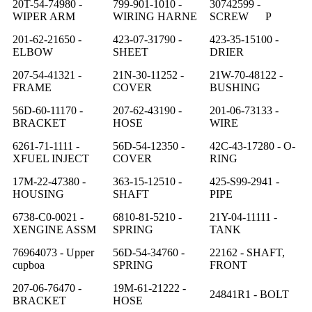
20T-54-74980 -
799-901-1010 -
30742599 -
WIPER ARM
WIRING HARNE
SCREW P
201-62-21650 -
423-07-31790 -
423-35-15100 -
ELBOW
SHEET
DRIER
207-54-41321 -
21N-30-11252 -
21W-70-48122 -
FRAME
COVER
BUSHING
56D-60-11170 -
207-62-43190 -
201-06-73133 -
BRACKET
HOSE
WIRE
6261-71-1111 -
56D-54-12350 -
42C-43-17280 - O-
XFUEL INJECT
COVER
RING
17M-22-47380 -
363-15-12510 -
425-S99-2941 -
HOUSING
SHAFT
PIPE
6738-C0-0021 -
6810-81-5210 -
21Y-04-11111 -
XENGINE ASSM
SPRING
TANK
76964073 - Upper
56D-54-34760 -
22162 - SHAFT,
cupboa
SPRING
FRONT
207-06-76470 -
19M-61-21222 -
24841R1 - BOLT
BRACKET
HOSE