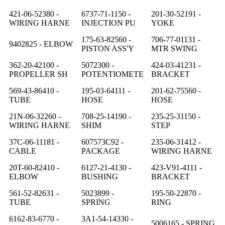
421-06-52380 -
6737-71-1150 -
201-30-52191 -
WIRING HARNE
INJECTION PU
YOKE
175-63-82560 -
706-77-01131 -
9402825 - ELBOW
PISTON ASS'Y
MTR SWING
362-20-42100 -
5072300 -
424-03-41231 -
PROPELLER SH
POTENTIOMETE
BRACKET
569-43-86410 -
195-03-64111 -
201-62-75560 -
TUBE
HOSE
HOSE
21N-06-32260 -
708-25-14190 -
235-25-31150 -
WIRING HARNE
SHIM
STEP
37C-06-11181 -
607573C92 -
235-06-31412 -
CABLE
PACKAGE
WIRING HARNE
20T-60-82410 -
6127-21-4130 -
423-V91-4111 -
ELBOW
BUSHING
BRACKET
561-52-82631 -
5023899 -
195-50-22870 -
TUBE
SPRING
RING
6162-83-6770 -
3A1-54-14330 -
5006165 - SPRING