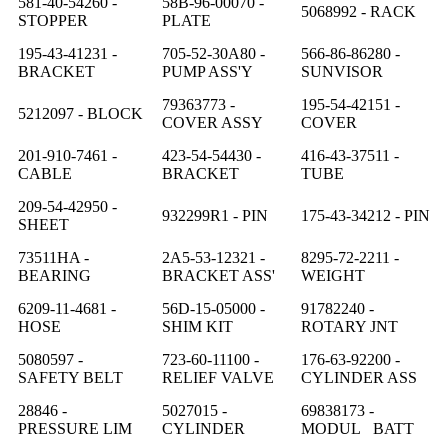
581-40-54260 -
58B-96-00070 -
5068992 - RACK
STOPPER
PLATE
195-43-41231 -
705-52-30A80 -
566-86-86280 -
BRACKET
PUMP ASS'Y
SUNVISOR
79363773 -
195-54-42151 -
5212097 - BLOCK
COVER ASSY
COVER
201-910-7461 -
423-54-54430 -
416-43-37511 -
CABLE
BRACKET
TUBE
209-54-42950 -
932299R1 - PIN
175-43-34212 - PIN
SHEET
73511HA -
2A5-53-12321 -
8295-72-2211 -
BEARING
BRACKET ASS'
WEIGHT
6209-11-4681 -
56D-15-05000 -
91782240 -
HOSE
SHIM KIT
ROTARY JNT
5080597 -
723-60-11100 -
176-63-92200 -
SAFETY BELT
RELIEF VALVE
CYLINDER ASS
28846 -
5027015 -
69838173 -
PRESSURE LIM
CYLINDER
MODUL BATT