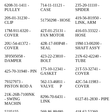
6208-31-1411 -
714-11-11121 -
235-20-11110 -
PULLEY
CASE
SPIDER
20S-01-31230 -
419-56-H1950 -
51750298 - HOSE
CLIP
LINK, ARM
17M-911-6320 -
42T-01-25131 -
416-03-33322 -
COVER
FAN MOTOR
HOSE
20U-54-41372 -
42R-17-H0P48 -
19M-13-00200 -
COVER
SEAL
SHAFT ASS'Y
3F0505058 -
423-22-23810 -
21N-62-42240 -
DAMPER
BOLT
TUBE
175-10-12341 -
21T-53-32741 -
425-70-31940 - PIN
GASKET
COVER
79327973 -
562-13-46811 -
42C-54-11983 -
PISTON ROD A
VALVE P
COVER
21K-26B-7100NK
8296-70-6431 -
- SWING
6127-81-2830 - PIPE
LINK
MACHIN
5235155 -
569-86-89480 -
418-62-52260 -