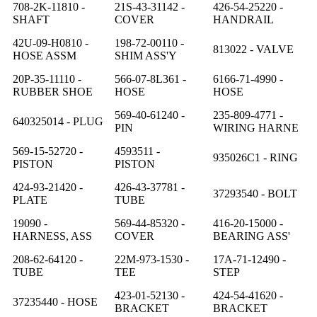
708-2K-11810 -
21S-43-31142 -
426-54-25220 -
SHAFT
COVER
HANDRAIL
42U-09-H0810 -
198-72-00110 -
813022 - VALVE
HOSE ASSM
SHIM ASS'Y
20P-35-11110 -
566-07-8L361 -
6166-71-4990 -
RUBBER SHOE
HOSE
HOSE
569-40-61240 -
235-809-4771 -
640325014 - PLUG
PIN
WIRING HARNE
569-15-52720 -
4593511 -
935026C1 - RING
PISTON
PISTON
424-93-21420 -
426-43-37781 -
37293540 - BOLT
PLATE
TUBE
19090 -
569-44-85320 -
416-20-15000 -
HARNESS, ASS
COVER
BEARING ASS'
208-62-64120 -
22M-973-1530 -
17A-71-12490 -
TUBE
TEE
STEP
423-01-52130 -
424-54-41620 -
37235440 - HOSE
BRACKET
BRACKET