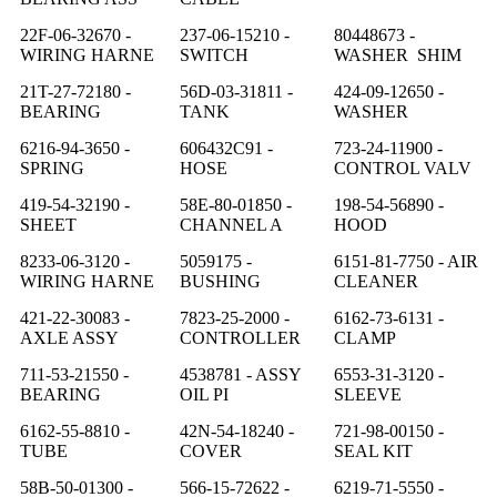
22F-06-32670 -
237-06-15210 -
80448673 -
WIRING HARNE
SWITCH
WASHER SHIM
21T-27-72180 -
56D-03-31811 -
424-09-12650 -
BEARING
TANK
WASHER
6216-94-3650 -
606432C91 -
723-24-11900 -
SPRING
HOSE
CONTROL VALV
419-54-32190 -
58E-80-01850 -
198-54-56890 -
SHEET
CHANNEL A
HOOD
8233-06-3120 -
5059175 -
6151-81-7750 - AIR
WIRING HARNE
BUSHING
CLEANER
421-22-30083 -
7823-25-2000 -
6162-73-6131 -
AXLE ASSY
CONTROLLER
CLAMP
711-53-21550 -
4538781 - ASSY
6553-31-3120 -
BEARING
OIL PI
SLEEVE
6162-55-8810 -
42N-54-18240 -
721-98-00150 -
TUBE
COVER
SEAL KIT
58B-50-01300 -
566-15-72622 -
6219-71-5550 -