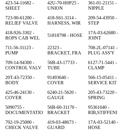
423-54-11682 -
42U-70-H0P25 -
361-01-21151 -
SHEET
UNION
NIPPLE
723-90-61200 -
418-S61-3114 -
209-54-43950 -
RELIEF VALVE
HARNESS, WIR
STEP
418-926-3302 -
17A-03-62680 -
51818798 - HOSE
ROPS CAB WEL
JOINT
711-56-31123 -
22323 -
708-2L-07141 -
PUMP
BRACKET, FRA
PLUG ASS'Y
709-14-94300 -
56B-43-17733 -
6127-71-5441 -
CONTROL VALV
TUBE
CLAMP
20T-43-72350 -
91493640 -
566-15-05411 -
BODY
COVER
SERVICE KIT
425-46-24130 -
6240-21-5620 -
205-43-73220 -
COVER
GAUGE
SPRING
5090755 -
56B-60-31170 -
95361640 -
DOCUMENTATIO
BRACKET
RIB,STIFFENI
702-19-25000 -
419-03-48673 -
17A-03-52140 -
CHECK VALVE
GUARD
HOSE