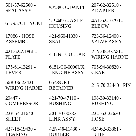
561-57-62500 -
207-62-32510 -
5228833 - PANEL
SEAT ASS'Y
ADAPTER
5194495 - AXLE
4A1-62-10790 -
617937C1 - YOKE
HOUSING
ELBOW
17086 - HOSE
421-960-H330 -
723-36-12400 -
ASSEMBL
SEAT
VALVE ASS'Y
421-62-A1861 -
21N-06-33740 -
41889 - COLLAR-
PLATE
WIRING HARNE
175-61-13291 -
6151-C0-0090UX
705-94-38620 -
LEVER
- ENGINE ASSY
GEAR
56B-06-23421 -
654397R1 -
21S-70-22440 - PIN
WIRING HARNE
RETAINER
29447 -
421-70-47110 -
198-30-33140 -
COMPRESSOR
BUSHING
BUSHING
22F-54-31640 -
201-70-00833 -
22U-62-22630 -
SHEET
LINK ASS'Y
HOSE
427-15-19430 -
42N-46-11430 -
424-62-33861 -
BEARING
RUBBER
TUBE