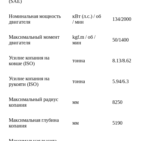
(SAE)
Номинальная мощность
кВт (л.с.) / об
134/2000
двигателя
/ мин
Максимальный момент
kgf.m / об /
50/1400
двигателя
мин
Усилие копания на
тонна
8.13/8.62
ковше (ISO)
Усилие копания на
тонна
5.94/6.3
рукояти (ISO)
Максимальный радиус
мм
8250
копания
Максимальная глубина
мм
5190
копания
Максимальная высота