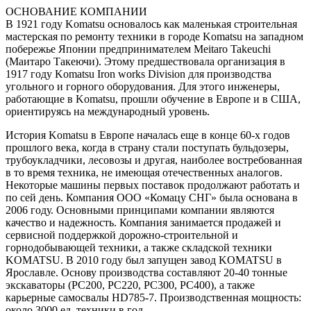
ОСНОВАНИЕ КОМПАНИИ
В 1921 году Komatsu основалось как маленькая строительная
мастерская по ремонту техники в городе Komatsu на западном
побережье Японии предпринимателем Meitaro Takeuchi
(Маитаро Такеючи). Этому предшествовала организация в
1917 году Komatsu Iron works Division для производства
угольного и горного оборудования. Для этого инженеры,
работающие в Komatsu, прошли обучение в Европе и в США,
ориентируясь на международный уровень.
История Komatsu в Европе началась еще в конце 60-х годов
прошлого века, когда в страну стали поступать бульдозеры,
трубоукладчики, лесовозы и другая, наиболее востребованная
в то время техника, не имеющая отечественных аналогов.
Некоторые машины первых поставок продолжают работать и
по сей день. Компания ООО «Комацу СНГ» была основана в
2006 году. Основными принципами компании являются
качество и надежность. Компания занимается продажей и
сервисной поддержкой дорожно-строительной и
горнодобывающей техники, а также складской техники
KOMATSU. В 2010 году был запущен завод KOMATSU в
Ярославле. Основу производства составляют 20-40 тонные
экскаваторы (PC200, PC220, PC300, PC400), а также
карьерные самосвалы HD785-7. Производственная мощность:
около 3000 ед. техники в год.