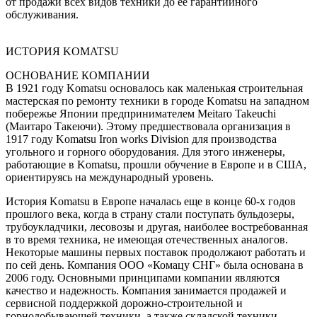
от продажи всех видов техники до ее гарантийного
обслуживания.
ИСТОРИЯ KOMATSU
ОСНОВАНИЕ КОМПАНИИ
В 1921 году Komatsu основалось как маленькая строительная
мастерская по ремонту техники в городе Komatsu на западном
побережье Японии предпринимателем Meitaro Takeuchi
(Маитаро Такеючи). Этому предшествовала организация в
1917 году Komatsu Iron works Division для производства
угольного и горного оборудования. Для этого инженеры,
работающие в Komatsu, прошли обучение в Европе и в США,
ориентируясь на международный уровень.
История Komatsu в Европе началась еще в конце 60-х годов
прошлого века, когда в страну стали поступать бульдозеры,
трубоукладчики, лесовозы и другая, наиболее востребованная
в то время техника, не имеющая отечественных аналогов.
Некоторые машины первых поставок продолжают работать и
по сей день. Компания ООО «Комацу СНГ» была основана в
2006 году. Основными принципами компании являются
качество и надежность. Компания занимается продажей и
сервисной поддержкой дорожно-строительной и
горнодобывающей техники, а также складской техники