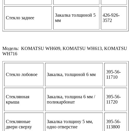
Закалка толщиной 5
426-926-
Стекло заднее
мм
3572
Модель: KOMATSU WH609, KOMATSU WH613, KOMATSU
WH716
395-56-
Стекло лобовое
Закалка, толщиной 6 мм
11710
Стеклянная
Закалка, толщина 6 мм /
395-56-
крыша
поликарбонат
11720
Стеклянные
Закалка толщину 5 мм,
395-56-
двери сверху
одно отверстие
113800