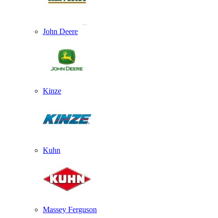
John Deere
Kinze
Kuhn
Massey Ferguson