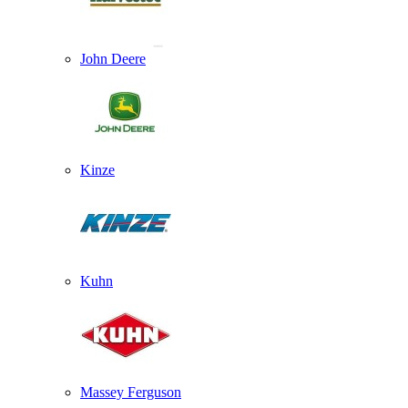
John Deere
Kinze
Kuhn
Massey Ferguson