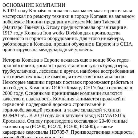
ОСНОВАНИЕ КОМПАНИИ
В 1921 году Komatsu основалось как маленькая строительная
мастерская по ремонту техники в городе Komatsu на западном
побережье Японии предпринимателем Meitaro Takeuchi
(Маитаро Такеючи). Этому предшествовала организация в
1917 году Komatsu Iron works Division для производства
угольного и горного оборудования. Для этого инженеры,
работающие в Komatsu, прошли обучение в Европе и в США,
ориентируясь на международный уровень.
История Komatsu в Европе началась еще в конце 60-х годов
прошлого века, когда в страну стали поступать бульдозеры,
трубоукладчики, лесовозы и другая, наиболее востребованная
в то время техника, не имеющая отечественных аналогов.
Некоторые машины первых поставок продолжают работать и
по сей день. Компания ООО «Комацу СНГ» была основана в
2006 году. Основными принципами компании являются
качество и надежность. Компания занимается продажей и
сервисной поддержкой дорожно-строительной и
горнодобывающей техники, а также складской техники
KOMATSU. В 2010 году был запущен завод KOMATSU в
Ярославле. Основу производства составляют 20-40 тонные
экскаваторы (PC200, PC220, PC300, PC400), а также
карьерные самосвалы HD785-7. Производственная мощность:
около 3000 ед. техники в год.