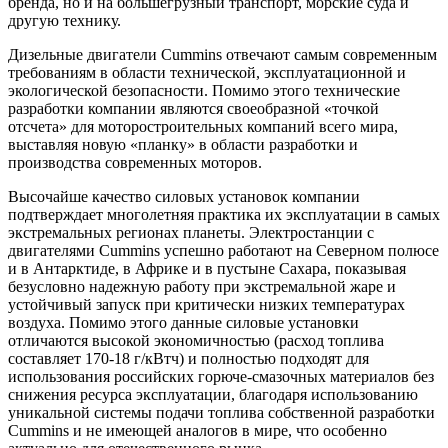
бренда, но и на большегрузный транспорт, морские суда и
другую технику.
Дизельные двигатели Cummins отвечают самым современным
требованиям в области технической, эксплуатационной и
экологической безопасности. Помимо этого технические
разработки компании являются своеобразной «точкой
отсчета» для моторостроительных компаний всего мира,
выставляя новую «планку» в области разработки и
производства современных моторов.
Высочайше качество силовых установок компании
подтверждает многолетняя практика их эксплуатации в самых
экстремальных регионах планеты. Электростанции с
двигателями Cummins успешно работают на Северном полюсе
и в Антарктиде, в Африке и в пустыне Сахара, показывая
безусловно надежную работу при экстремальной жаре и
устойчивый запуск при критически низких температурах
воздуха. Помимо этого данные силовые установки
отличаются высокой экономичностью (расход топлива
составляет 170-18 г/кВтч) и полностью подходят для
использования российских горюче-смазочных материалов без
снижения ресурса эксплуатации, благодаря использованию
уникальной системы подачи топлива собственной разработки
Cummins и не имеющей аналогов в мире, что особенно