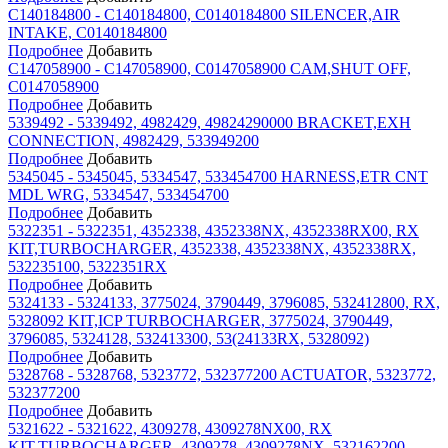
C140184800 - C140184800, C0140184800 SILENCER,AIR
INTAKE, C0140184800
Подробнее
Добавить
C147058900 - C147058900, C0147058900 CAM,SHUT OFF,
C0147058900
Подробнее
Добавить
5339492 - 5339492, 4982429, 49824290000 BRACKET,EXH
CONNECTION, 4982429, 533949200
Подробнее
Добавить
5345045 - 5345045, 5334547, 533454700 HARNESS,ETR CNT
MDL WRG, 5334547, 533454700
Подробнее
Добавить
5322351 - 5322351, 4352338, 4352338NX, 4352338RX00, RX
KIT,TURBOCHARGER, 4352338, 4352338NX, 4352338RX,
532235100, 5322351RX
Подробнее
Добавить
5324133 - 5324133, 3775024, 3790449, 3796085, 532412800, RX,
5328092 KIT,ICP TURBOCHARGER, 3775024, 3790449,
3796085, 5324128, 532413300, 53(24133RX, 5328092)
Подробнее
Добавить
5328768 - 5328768, 5323772, 532377200 ACTUATOR, 5323772,
532377200
Подробнее
Добавить
5321622 - 5321622, 4309278, 4309278NX00, RX
KIT,TURBOCHARGER, 4309278, 4309278NX, 532162200,