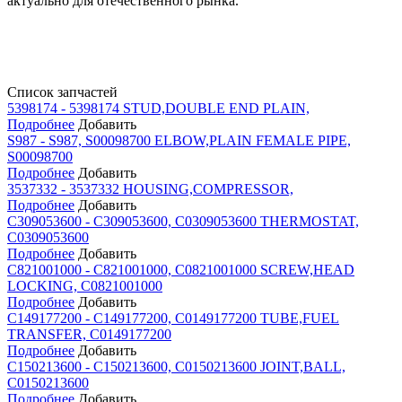
актуально для отечественного рынка.
Список запчастей
5398174 - 5398174 STUD,DOUBLE END PLAIN,
Подробнее
Добавить
S987 - S987, S00098700 ELBOW,PLAIN FEMALE PIPE,
S00098700
Подробнее
Добавить
3537332 - 3537332 HOUSING,COMPRESSOR,
Подробнее
Добавить
C309053600 - C309053600, C0309053600 THERMOSTAT,
C0309053600
Подробнее
Добавить
C821001000 - C821001000, C0821001000 SCREW,HEAD
LOCKING, C0821001000
Подробнее
Добавить
C149177200 - C149177200, C0149177200 TUBE,FUEL
TRANSFER, C0149177200
Подробнее
Добавить
C150213600 - C150213600, C0150213600 JOINT,BALL,
C0150213600
Подробнее
Добавить